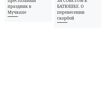
Престольный
ЗА СОВЕТОМ К
праздник в
БАТЮШКЕ. О
Мучкапе
перенесении
скорбей