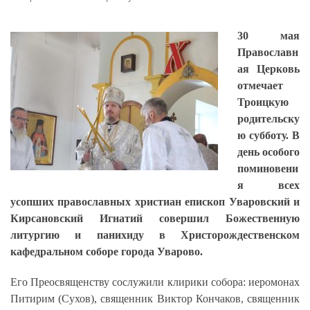
30 мая
Православн
ая Церковь
отмечает
Троицкую
родительску
ю субботу. В
день особого
поминовени
я всех
усопших православных христиан епископ Уваровский и
Кирсановский Игнатий совершил Божественную
литургию и панихиду в Христорождественском
кафедральном соборе города Уварово.
Его Преосвященству сослужили клирики собора: иеромонах
Питирим (Сухов), священник Виктор Кончаков, священник