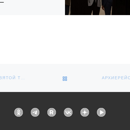
рта, вечером 2-ой недели
ого поста, епископ Уваровский
сановский Игнатий совершил
ю в Великом посту Пассию в
торождественском
ральном соборе […]
ОБРАТНО К СПИСКУ З
АРХИЕРЕЙСКОЕ БОГОСЛУЖЕНИЕ В ПРАЗДНИК СВЯТОЙ ТРОИЦЫ