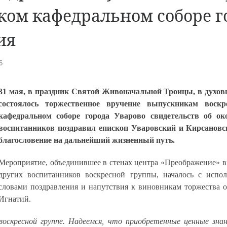
ом кафедральном соборе го
ия
6
31 мая, в праздник Святой Живоначальной Троицы, в духов
состоялось торжественное вручение выпускникам воск
кафедральном соборе города Уварово свидетельств об о
воспитанников поздравил епископ Уваровский и Кирсановс
благословение на дальнейший жизненный путь.
Мероприятие, объединившее в стенах центра «Преображение» вы
других воспитанников воскресной группы, началось с исп
словами поздравления и напутствия к виновникам торжества 
Игнатий.
воскресной группе. Надеемся, что приобретенные ценные зна