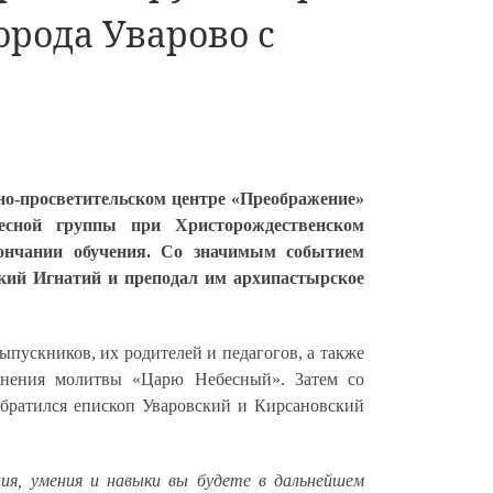
рода Уварово с
но-просветительском центре «Преображение»
ресной группы при Христорождественском
кончании обучения. Со значимым событием
кий Игнатий и преподал им архипастырское
пускников, их родителей и педагогов, а также
олнения молитвы «Царю Небесный». Затем со
обратился епископ Уваровский и Кирсановский
ния, умения и навыки вы будете в дальнейшем