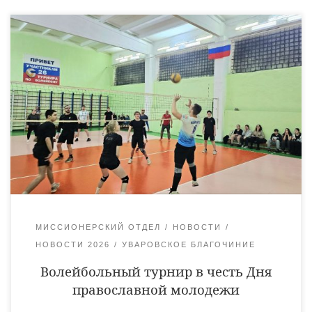
15 февраля по благословению епископа Уваровского и
Кирсановского Игнатия в городе Уварово прошел турнир по
волейболу, посвященный Дню православной молодежи.
Организатором соревнований выступил миссионерский
отдел Уваровской епархии в лице руководителя и сотрудника
отдела иеромонаха Питирима (Сухова) и священника
Ярослава Кравченко. Дружеская волейбольная встреча,
объединившая более 30 представителей духовенства,
молодежи и просто любителей этого вида […]
МИССИОНЕРСКИЙ ОТДЕЛ
НОВОСТИ
НОВОСТИ 2026
УВАРОВСКОЕ БЛАГОЧИНИЕ
Волейбольный турнир в честь Дня
православной молодежи