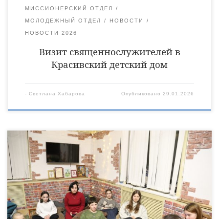
МИССИОНЕРСКИЙ ОТДЕЛ
МОЛОДЕЖНЫЙ ОТДЕЛ
НОВОСТИ
НОВОСТИ 2026
Визит священнослужителей в
Красивский детский дом
-
Светлана Хабарова
Опубликовано
29.01.2026
24 января в молодежном антикафе, расположенное в здании
духовно-просветительского центра «Преображение»
состоялась очередная встреча священнослужителей
Уваровской епархии с молодежью. Молодежное антикафе
впервые распахнуло свои двери в 2021 году и сразу же
полюбилось молодёжи, поскольку стало абсолютно новым
форматом организации досуга подростков не только в