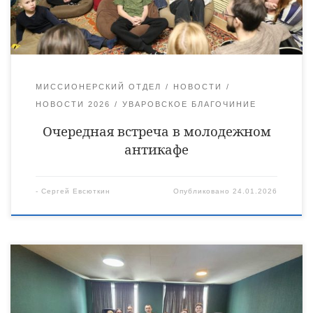
пределах Уваровской епархии, но и всего региона в целом.
Вот […]
МИССИОНЕРСКИЙ ОТДЕЛ
НОВОСТИ
НОВОСТИ 2026
УВАРОВСКОЕ БЛАГОЧИНИЕ
Очередная встреча в молодежном
антикафе
-
Сергей Евсюткин
Опубликовано
24.01.2026
18 января священнослужители Уваровской епархии в лице
руководителя и сотрудника миссионерского отдела
иеромонаха Питирима (Сухова) и священника Ярослава