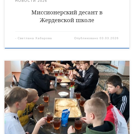
НОВОСТИ 2026
Миссионерский десант в
Жердевской школе
-
Светлана Хабарова
Опубликовано
03.03.2026
18 февраля в центре «Семейный причал» села Красивка
Инжавинского благочиния прошла очередная встреча
воспитанников со священнослужителями. На сырной
седмице к детям с румяными блинами приехало духовенство
нескольких благочиний Уваровской епархии. За одним
большим столом, помолясь перед трапезой, ребята и гости
выпили чай, обсудили новости и поделились друг с другом
хорошим настроением. А после вышли […]