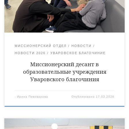
(Киреева) посетили Нижнешибряйский филиал МБОУ М-
Алабушской СОШ Уваровского округа, а также
политехнический колледж г. Уварово. В рамках визита в
Нижнешибряйский филиал представители Уваровской […]
МИССИОНЕРСКИЙ ОТДЕЛ
НОВОСТИ
НОВОСТИ 2026
УВАРОВСКОЕ БЛАГОЧИНИЕ
Миссионерский десант в
образовательные учреждения
Уваровского благочиния
-
Ирина Пивоварова
Опубликовано
17.03.2026
5 марта в МБОУ «Инжавинская средняя общеобразовательная