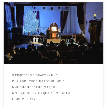
Сотрудники миссионерского и молодежного отделов
Уваровской епархии совместно с братиями возрождающегося
Спасо-Преображенского мужского монастыря поселка Демьян
Бедный Жердевского благочиния посетили ребят из ТОГБУ
«Центр семьи и помощи детям имени Г. В. Чичерина» села
Караул Инжавинского муниципального округа. Гости
показали ребятам вертепный театр, посвященный Рождеству
Христову. Вертепное действо — традиционное святочное
представление рассказывающее историю Праздника. […]
ЖЕРДЕВСКОЕ БЛАГОЧИНИЕ
ИНЖАВИНСКОЕ БЛАГОЧИНИЕ
МИССИОНЕРСКИЙ ОТДЕЛ
МОЛОДЕЖНЫЙ ОТДЕЛ
НОВОСТИ
НОВОСТИ 2026