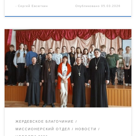
-
Сергей Евсюткин
Опубликовано
05.03.2026
3 марта в МБОУ «Жердевская СОШ» (2-е здание) в рамках
Всероссийского проекта от Движения Первых «Классные
встречи» прошёл необычный и очень важный разговор. К
ребятам «высадился» настоящий духовный десант. В гостях у
школьников побывали: благочинный Жердевского
благочиния священник Иоанн Минаев, руководитель
миссионерского отдела Уваровской епархии иеромонах
Питирим (Сухов) и сотрудник миссионерского отдела
епархии священник […]
ЖЕРДЕВСКОЕ БЛАГОЧИНИЕ
МИССИОНЕРСКИЙ ОТДЕЛ
НОВОСТИ