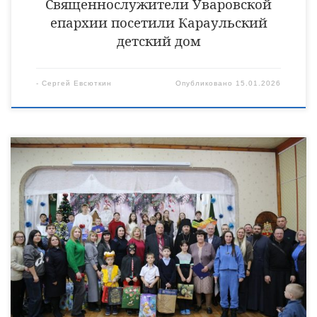
Священнослужители Уваровской
епархии посетили Караульский
детский дом
-
Сергей Евсюткин
Опубликовано
15.01.2026
25 декабря в ТОГБУ «Центр поддержки семьи и помощи
детям «Семейный причал» в селе Красивка Инжавинского
муниципального округа состоялся праздничный концерт,
посвящённый приближающимся праздникам Нового Года и
Рождества Христова. Мероприятие собрало большое
количество гостей, среди которых были представители
государственных структур, благотворители и духовенство.
Особое внимание привлекли воспитанники центра,
продемонстрировавшие свои творческие способности. Они
выступили […]