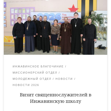
школа» состоялась встреча учеников с представителями
духовенства Уваровской епархии. Священнослужители из
Уваровского, Инжавинского, Мучкапского и Жердевского
благочиний организовали миссионерский визит,
направленный на укрепление духовного воспитания
молодежи. Подобные мероприятия становятся регулярными и
являются важными для взаимодействия Церкви и школы.
Встречи со священниками помогают ученикам глубже понять
основы православной […]
ИНЖАВИНСКОЕ БЛАГОЧИНИЕ
МИССИОНЕРСКИЙ ОТДЕЛ
МОЛОДЕЖНЫЙ ОТДЕЛ
НОВОСТИ
НОВОСТИ 2026
Визит священнослужителей в
Инжавинскую школу