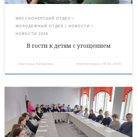
МИССИОНЕРСКИЙ ОТДЕЛ
МОЛОДЕЖНЫЙ ОТДЕЛ
НОВОСТИ
НОВОСТИ 2026
В гости к детям с угощением
-
Светлана Хабарова
Опубликовано
19.02.2026
16 февраля в рамках просветительской программы «Духовная
связь» в Уваровском политехническом колледже и
Кирсановском аграрно-промышленном колледже состоялись
встречи студентов с экспертом Синодального отдела по делам
молодежи Русской Православной Церкви, специалистом в
области образования, воспитания и работы с молодёжью