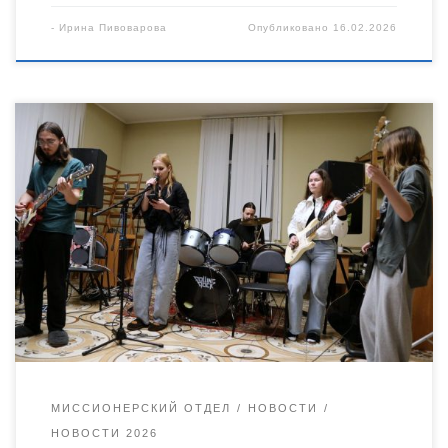
-
Ирина Пивоварова
Опубликовано
16.02.2026
14 февраля, накануне празднования великого праздника
Сретения Господня и Дня православной молодежи в
Уваровском антикафе отметили юбилей. Пять лет назад в
духовно-просветительском центре «Преображение» города
Уварово по благословению епископа Уваровского и
Кирсановского Игнатия силами духовенства епархии было
организован этот молодежный центр. Центр духовности,
общения, занятий по интересам, аналогов которому в
Тамбовской области нет. Таким […]
МИССИОНЕРСКИЙ ОТДЕЛ
НОВОСТИ
НОВОСТИ 2026