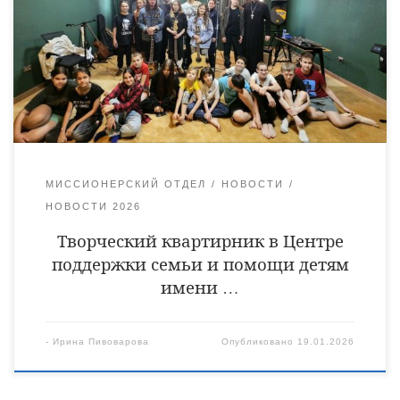
Кравченко совместно с музыкальной группой из
молодежного антикафе города Уварово посетили ТОГБУ
«Центр поддержки семьи и помощи детям имени Г.В.
Чичерина» села Караул Инжавинского муниципального
округа, где совсем недавно создали и оборудовали
музыкальную комнату. В рамках […]
МИССИОНЕРСКИЙ ОТДЕЛ
НОВОСТИ
НОВОСТИ 2026
Творческий квартирник в Центре
поддержки семьи и помощи детям
имени …
-
Ирина Пивоварова
Опубликовано
19.01.2026