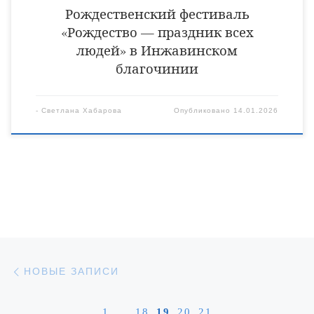
Рождественский фестиваль
«Рождество — праздник всех
людей» в Инжавинском
благочинии
-
Светлана Хабарова
Опубликовано
14.01.2026
Навигация по записям
Новые записи
НОВЫЕ ЗАПИСИ
1
…
18
19
20
21