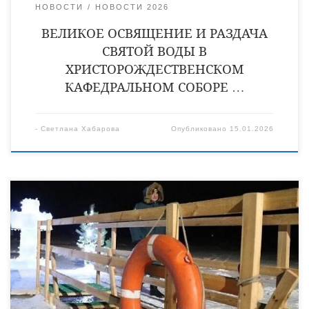
НОВОСТИ
НОВОСТИ 2026
ВЕЛИКОЕ ОСВЯЩЕНИЕ И РАЗДАЧА
СВЯТОЙ ВОДЫ В
ХРИСТОРОЖДЕСТВЕНСКОМ
КАФЕДРАЛЬНОМ СОБОРЕ …
-
Светлана Хабарова
Опубликовано
15.01.2026
В один из главных православных праздников — Крещение
Господне, купель впервые будет организована на реке
Вороне в районе благоустраиваемой прибрежной зоны.
Желающие смогут совершить традиционное омовение в
ледяной проруби в официальном месте для купания — в
пойме реки Вороны с заездом с улицы Красина (р.Ворона