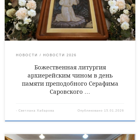
Уваровский и Кирсановский Игнатий. Его Преосвященству
сослужили клирики собора, священники: Виктор Кончаков,
Владимир Алейников, Владимир Васильев, Сергий
Растрёпин, Ярослав Кравченко, иеромонах Питирим (Сухов),
диаконы Сергий Демидов и Алексий Сайганов. […]
НОВОСТИ
НОВОСТИ 2026
Божественная литургия
архиерейским чином в день
памяти преподобного Серафима
Саровского …
-
Светлана Хабарова
Опубликовано
15.01.2026