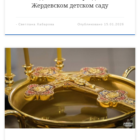
Жердевском детском саду
-
Светлана Хабарова
Опубликовано
15.01.2026
ВНИМАНИЕ! В ВОСКРЕСЕНИЕ /18 ЯНВАРЯ
(КРЕЩЕНСКИЙ СОЧЕЛЬНИК) ПО ОКОНЧАНИИ
БОЖЕСТВЕННОЙ ЛИТУРГИИ И ВЕЛИКОГО
ОСВЯЩЕНИЯ ВОДЫ СОСТОИТСЯ РАЗДАЧА СВЯТОЙ
ВОДЫ: С 11.30 до 16.00 ЧАСОВ, С 18.00 до 21.00 ЧАСОВ. В
ПОНЕДЕЛЬНИК /19 ЯНВАРЯ СВЯТОЕ БОГОЯВЛЕНИЕ
КРЕЩЕНИЕ ГОСПОДА БОГА И СПАСА НАШЕГО ИИСУСА
ХРИСТА, ПО ОКОНЧАНИИ БОЖЕСТВЕННОЙ ЛИТУРГИИ
И ВЕЛИКОГО ОСВЯЩЕНИЯ ВОДЫ СОСТОИТСЯ РАЗДАЧА
СВЯТОЙ […]