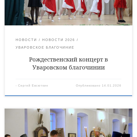
округа. Выставка представляла собой красочное разнообразие
художественных и декоративно-прикладных произведений,
созданных юными талантами. Компетентное жюри оценило
представленные работы, отметив […]
НОВОСТИ
НОВОСТИ 2026
УВАРОВСКОЕ БЛАГОЧИНИЕ
Рождественский концерт в
Уваровском благочинии
-
Сергей Евсюткин
Опубликовано
14.01.2026
14 января Православная Церковь отмечает великий праздник
Обрезания Господня и день памяти святителя Василия
Великого, архиепископа Кесарии Каппадокийской. Во всех