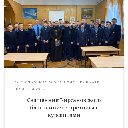
14 января настоятель Космодамиановского храма города
Кирсанов священник Сергий Богданов встретился с
курсантами Кирсановского авиационно-технического
колледжа. Отец Сергий поговорил с ребятами на тему
праздника Обрезание Господня — (новый год по старому
стилю). Также батюшка рассказал молодым людям о
празднике Крещение Господне и традиции купаться в
проруби. В завершении беседы учащиеся колледжа получили
ответы на […]
КИРСАНОВСКОЕ БЛАГОЧИНИЕ
НОВОСТИ
НОВОСТИ 2026
Священник Кирсановского
благочиния встретился с
курсантами