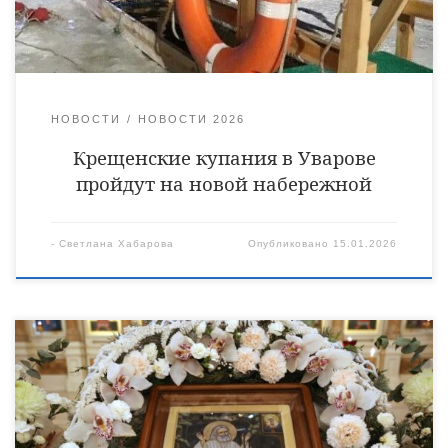
51.979794, 42.283566). Данный участок обследовали,
получили уже предварительное согласование […]
НОВОСТИ
НОВОСТИ 2026
Крещенские купания в Уварове
пройдут на новой набережной
-
Светлана Хабарова
Опубликовано
15.01.2026
15 января Православная Церковь отмечает второе обретение
мощей преподобного Серафима Саровского, чудотворца. В
этот день в Христорождественском кафедральном соборе
города Уварово Божественную литургию совершил епископ