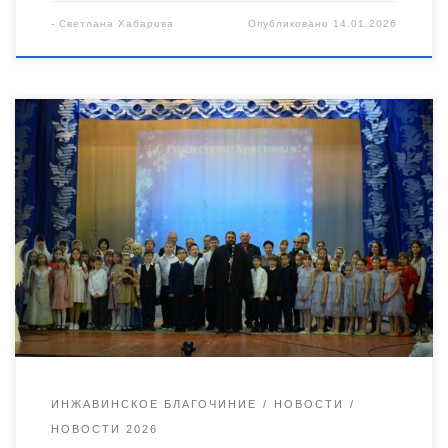
-
Светлана Хабарова
Опубликовано
14.01.2026
13 января в культурно-досуговом центре р.п. Инжавино
прошел 17-й муниципальный Рождественский фестиваль
«Рождество — праздник всех людей». В мероприятии
приняли участие 150 детей из 5 организаций: Караваинский
и Землянский филиалы МБОУ «Инжавинская средняя
общеобразовательная школа», МБОУ «Красивская средняя
общеобразовательная школа», ее филиал «Карай-
Салтыковский» и МБДОУ «Инжавинская школа искусств».
На празднике присутствовали благочинный Инжавинского
округа […]
ИНЖАВИНСКОЕ БЛАГОЧИНИЕ
НОВОСТИ
НОВОСТИ 2026