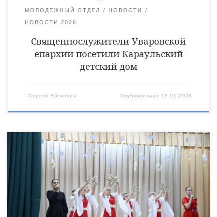
МОЛОДЕЖНЫЙ ОТДЕЛ
НОВОСТИ
НОВОСТИ 2026
Священнослужители Уваровской
епархии посетили Караульский
детский дом
-
Сергей Евсюткин
Опубликовано
15.01.2026
14 января епископ Уваровский и Кирсановский Игнатий
принял участие в Рождественском концерте, который
состоялся в селе Моисеево-Алабушка Уваровского
муниципального округа. Перед началом концерта зрители
имели уникальную возможность познакомиться с
экспозицией лучших работ учащихся школ муниципального