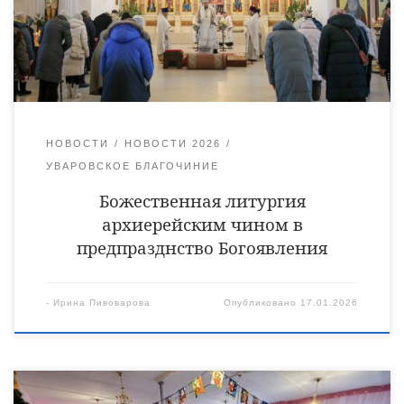
Виктор Кончаков, священник Владимир Васильев, священник
Алексий Тишкин и диакон Сергий Демидов. Богослужебные
песнопения исполнил архиерейский хор под управлением
регента Ирины Якимовой. По […]
НОВОСТИ
НОВОСТИ 2026
УВАРОВСКОЕ БЛАГОЧИНИЕ
Божественная литургия
архиерейским чином в
предпразднство Богоявления
-
Ирина Пивоварова
Опубликовано
17.01.2026
В Центре «Планета любви» состоялась рождественская