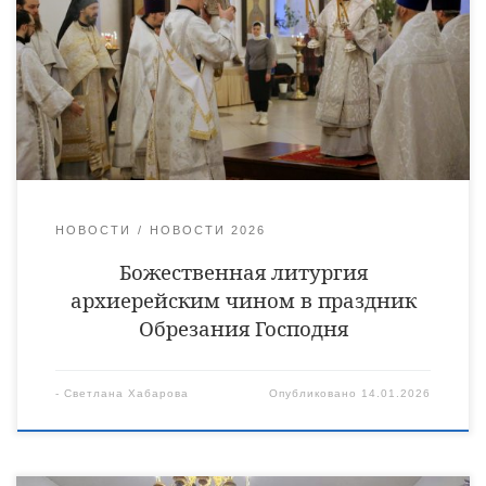
храмах в этот день проходят праздничные богослужения.
Божественную литургию в кафедральном соборе города
Уварово возглавил правящий архиерей. Его Преосвященству
сослужили клирики кафедрального собора, священники:
Виктор Кончаков, Владимир Васильев, Владимир
Алейников, Сергий Растрепин, иеромонах Питирим […]
НОВОСТИ
НОВОСТИ 2026
Божественная литургия
архиерейским чином в праздник
Обрезания Господня
-
Светлана Хабарова
Опубликовано
14.01.2026