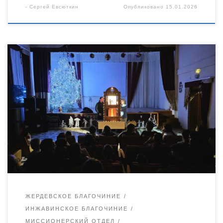
-
Сергей Евсюткин
Опубликовано
15.01.2026
Сотрудники миссионерского и молодежного отделов
Уваровской епархии совместно с братиями возрождающегося
Спасо-Преображенского мужского монастыря поселка Демьян
Бедный Жердевского благочиния посетили ребят из ТОГБУ
«Центр семьи и помощи детям имени Г. В. Чичерина» села
Караул Инжавинского муниципального округа. Гости
показали ребятам вертепный театр, посвященный Рождеству
Христову. Вертепное действо — традиционное святочное
представление рассказывающее историю Праздника. […]
ЖЕРДЕВСКОЕ БЛАГОЧИНИЕ
ИНЖАВИНСКОЕ БЛАГОЧИНИЕ
МИССИОНЕРСКИЙ ОТДЕЛ