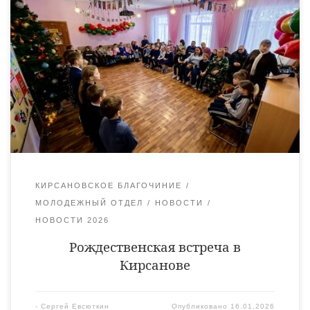
встреча, в рамках которой воспитанники воскресной школы
Архиерейского подворья Тихвинского храма города
Кирсанова провели мероприятие для детей, посещающих
центр, включая тех, кто находится на домашнем
сопровождении, а также ребят из замещающих семей.
Руководитель молодежного отдела Уваровской епархии
священник Антоний Лукошин поздравил присутствующих с
Рождеством Христовым. Затем выступающие исполнили […]
КИРСАНОВСКОЕ БЛАГОЧИНИЕ
МОЛОДЕЖНЫЙ ОТДЕЛ
НОВОСТИ
НОВОСТИ 2026
Рождественская встреча в
Кирсанове
-
Сергей Евсюткин
Опубликовано
16.01.2026