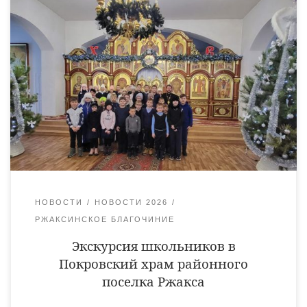
13 и 14 января, в праздничные дни, ученики начальных
классов Ржаксинских школ побывали на экскурсии в храме
Покрова Пресвятой Богородицы. Это было настоящее
погружение в атмосферу чуда и добра, которое несет с собой
Рождество Христово. Дети с любопытством рассматривали
величественные своды, иконы и праздничное убранство
храма, слушая рассказы его настоятеля, благочинного
Ржаксинского благочиния священника […]
НОВОСТИ
НОВОСТИ 2026
РЖАКСИНСКОЕ БЛАГОЧИНИЕ
Экскурсия школьников в
Покровский храм районного
поселка Ржакса