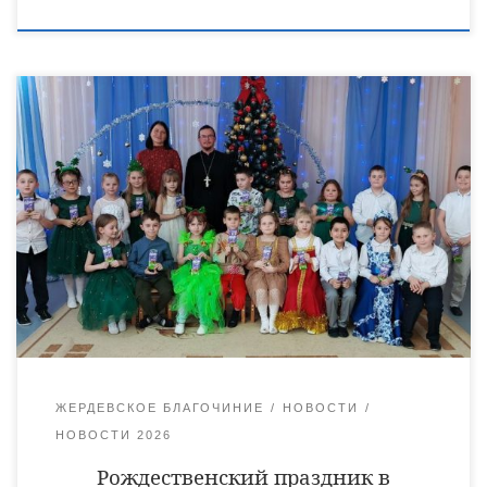
15 января в детском саду «Радуга» города Жердевки
состоялся Рождественский праздник. Гостем мероприятия
стал благочинный Жердевского благочиния священник
Иоанн Минаев. Дошкольники вместе с педагогами
подготовили праздничную программу, где пели, танцевали,
рассказывали стихи, славя родившегося Богомладенца. В
конце встречи, по традиции, отец Иоанн подарил детям
сладости.
ЖЕРДЕВСКОЕ БЛАГОЧИНИЕ
НОВОСТИ
НОВОСТИ 2026
Рождественский праздник в