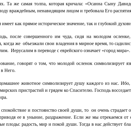
ях. Та же самая толпа, которая кричала: «Осанна Сыну Давидо
споду враждебным, ненавидящим лицом и требовала Его распятия
имеет как прямое историческое значение, так и глубокий духов
одь, после совершенного им чуда, сидя на молодом осленке
ня, когда же объезжали свои владения
в мирное время, то садилис
лим. Иерусалим в переводе с еврейского означает «город мира».
вование, говорят о том, что молодой осленок символизирует яз
 в Него.
 домашнее животное символизирует душу каждого из нас. Ибо,
я мирских пристрастий и грядем ко Спасителю. Господь восседае
ира.
я спокойствие и постоянство своей души, то он очень страдает
риводя ее в уныние, раздражение. Если же мы отрекаемся от 
е плоды: радость, мир и покой души. Тогда в нас действует бл