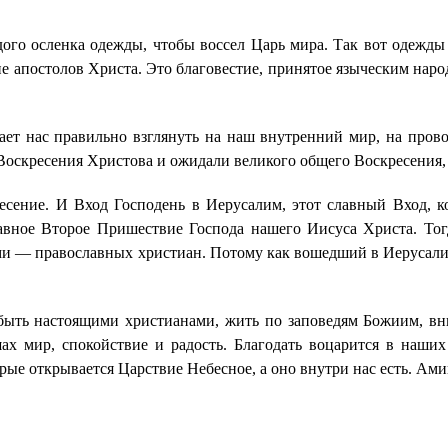
ого осленка одежды, чтобы воссел Царь мира. Так вот одежды
е апостолов Христа. Это благовестие, принятое языческим нар
ет нас правильно взглянуть на наш внутренний мир, на про
Воскресения Христова и ожидали великого общего Воскресения, 
ресение. И Вход Господень в Иерусалим, этот славный Вход, 
авное Второе Пришествие Господа нашего Иисуса Христа. То
ами — православных христиан. Потому как вошедший в Иерусалим
, быть настоящими христианами, жить по заповедям Божиим, вн
ах мир, спокойствие и радость. Благодать воцарится в наши
рые открывается Царствие Небесное, а оно внутри нас есть. Ами