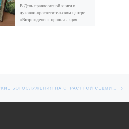
В День православной книги в
духовно-просветительском центре
«Возрождение» прошла акция
«Подари книгу», в которой приняли
участие дети и взрослые воскресной
школы Архиерейского […]
С
АПИСЕЙ
АРХИЕРЕЙСКИЕ БОГОСЛУЖЕНИЯ НА СТРАСТНОЙ СЕДМИЦЕ В ХРИСТОРОЖДЕСТВЕНСКОМ КАФЕДРАЛЬНОМ СОБОРЕ Г. УВАРОВО