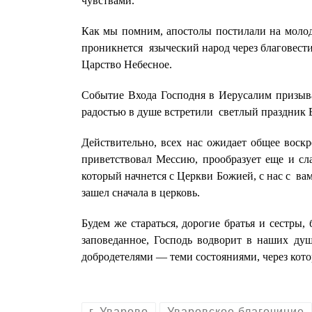
чувствами.
Как мы помним, апостолы постилали на молод
проникнется языческий народ через благовести
Царство Небесное.
Событие Входа Господня в Иерусалим призыва
радостью в душе встретили светлый праздник 
Действительно, всех нас ожидает общее воск
приветствовал Мессию, прообразует еще и сл
который начнется с Церкви Божией, с нас с в
зашел сначала в церковь.
Будем же стараться, дорогие братья и сестры
заповеданное, Господь водворит в наших душ
добродетелями — теми состояниями, через кото
г. Уварово
Уваровское благочиние