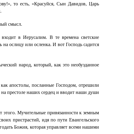
ву!», то есть, «Красуйся, Сын Давидов, Царь
.
ный смысл.
, входит в Иерусалим. В те времена светские
ь на ослицу или осленка. И вот Господь садится
ыческий народ, который, как это необузданное
 как апостолы, посланные Господом, отрешили
т на престоле наших сердец и вводит наши души
 от этого. Мучительные привязанности к земным
своих пристрастий, идя по пути Евангельского
агодать Божия, которая управляет всеми нашими