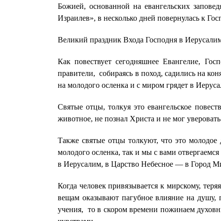
Божией, основанной на евангельских заповед
Израилев», в несколько дней повернулась к Го
Великий праздник Входа Господня в Иерусалим 
Как повествует сегодняшнее Евангелие, Госп
правители, собираясь в поход, садились на ко
на молодого осленка и с миром грядет в Иеруса
Святые отцы, толкуя это евангельское повест
животное, не познал Христа и не мог уверовать
Также святые отцы толкуют, что это молодое
молодого осленка, так и мы с вами отвергаемс
в Иерусалим, в Царство Небесное — в Город М
Когда человек привязывается к мирскому, теря
вещам оказывают пагубное влияние на душу, п
учения, то в скором времени пожинаем духовны