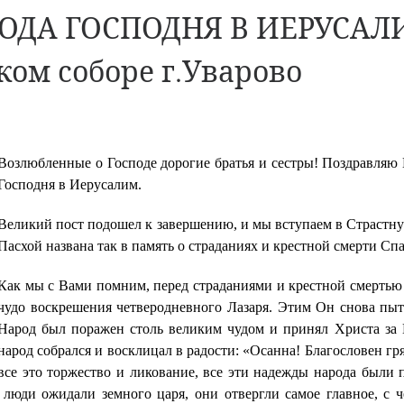
ХОДА ГОСПОДНЯ В ИЕРУСАЛ
ом соборе г.Уварово
Возлюбленные о Господе дорогие братья и сестры! Поздравляю
Господня в Иерусалим.
Великий пост подошел к завершению, и мы вступаем в Страстну
Пасхой названа так в память о страданиях и крестной смерти Спа
Как мы с Вами помним, перед страданиями и крестной смертью
чудо воскрешения четверодневного Лазаря. Этим Он снова пыт
Народ был поражен столь великим чудом и принял Христа за Ц
народ собрался и восклицал в радости: «Осанна! Благословен г
все это торжество и ликование, все эти надежды народа были
люди ожидали земного царя, они отвергли самое главное, с 