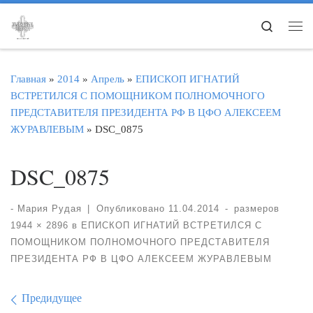
Перейти к содержимому
Search
Ме
Главная
»
2014
»
Апрель
»
ЕПИСКОП ИГНАТИЙ
ВСТРЕТИЛСЯ С ПОМОЩНИКОМ ПОЛНОМОЧНОГО
ПРЕДСТАВИТЕЛЯ ПРЕЗИДЕНТА РФ В ЦФО АЛЕКСЕЕМ
ЖУРАВЛЕВЫМ
»
DSC_0875
DSC_0875
-
Мария Рудая
|
Опубликовано
11.04.2014
-
размеров
1944 × 2896
в
ЕПИСКОП ИГНАТИЙ ВСТРЕТИЛСЯ С
ПОМОЩНИКОМ ПОЛНОМОЧНОГО ПРЕДСТАВИТЕЛЯ
ПРЕЗИДЕНТА РФ В ЦФО АЛЕКСЕЕМ ЖУРАВЛЕВЫМ
Навигация по изображе
Предидущее