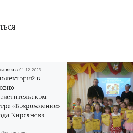
ТЬСЯ
ликовано
01.12.2023
олекторий в
овно-
светительском
тре «Возрождение»
ода Кирсанова
ября в духовно-