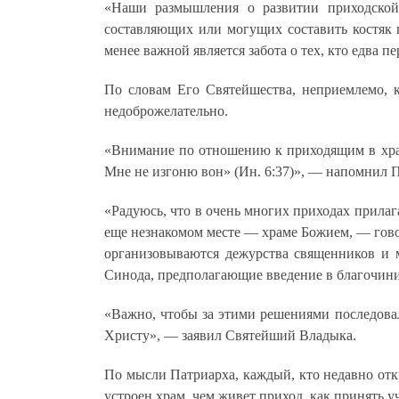
«Наши размышления о развитии приходской
составляющих или могущих составить костяк
менее важной является забота о тех, кто едва п
По словам Его Святейшества, неприемлемо, 
недоброжелательно.
«Внимание по отношению к приходящим в хр
Мне не изгоню вон» (Ин. 6:37)»,
— напомнил П
«Радуюсь, что в очень многих приходах прилага
еще незнакомом месте
—
храме Божием,
— гово
организовываются дежурства священников и 
Синода, предполагающие введение в благочини
«Важно, чтобы за этими решениями последовал
Христу»,
— заявил Святейший Владыка
.
По мысли Патриарха, каждый, кто недавно откр
устроен храм, чем живет приход, как принять у