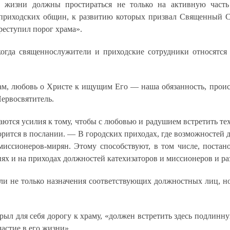
 жизни должны простираться не только на активную часть
 приходских общин, к развитию которых призвал Священный 
ереступил порог храма».
когда священнослужители и приходские сотрудники относятс
ам, любовь о Христе к ищущим Его
—
наша обязанность, проис
ервосвятитель
.
ются усилия к тому, чтобы с любовью и радушием встретить тех
рится в послании
.
—
В городских приходах, где возможностей дл
миссионеров-мирян. Этому способствуют, в том числе, поста
ях и на приходах должностей катехизаторов и миссионеров и ра
и не только назначения соответствующих должностных лиц, но 
ыл для себя дорогу к храму, «должен встретить здесь подлинн
частие в его жизни».