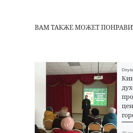
ВАМ ТАКЖЕ МОЖЕТ ПОНРАВИ
Опуб
Кин
дух
про
цен
гор
30 но