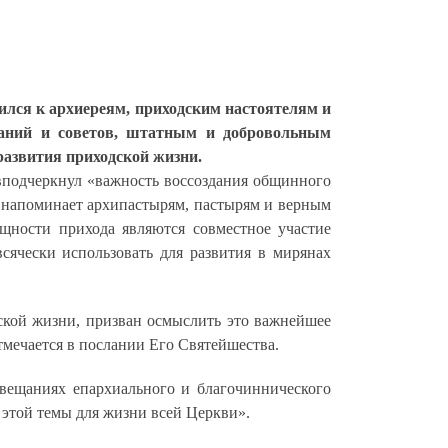
лся к архиереям, приходским настоятелям и
раний и советов, штатным и добровольным
развития приходской жизни.
в
подчеркнул «важность воссоздания общинного
 напоминает архипастырям, пастырям и верным
щности прихода являются совместное участие
сячески использовать для развития в мирянах
ской жизни, призван осмыслить это важнейшее
мечается в послании Его Святейшества.
овещаниях епархиального и благочиннического
 этой темы для жизни всей Церкви».