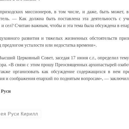
 приходских миссионеров, в том числе, и даже, быть может, 
тель
.
—
Как должна быть поставлена эта деятельность с уч
и сел? Считаю важным, чтобы и эта тема была обсуждена в епа
уховного развития и тяжелых жизненных обстоятельств призв
д предлогом усталости или недостатка времени».
сший Церковный Совет, заседая 17 июня с.г., определил тему
ора. «В связи с этим прошу Преосвященных архипастырей озабо
также организовать как обсуждение содержащихся в нем пр
я и соображения епархий по поднятым вопросам»,
— заключил 
 Руси
сея Руси Кирилл