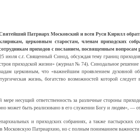
Святейший Патриарх Московский и всея Руси Кирилл обрати
клирикам, церковным старостам, членам приходских соб
сотрудникам приходов с посланием
, посвященным
вопросам 
25 июля с.г. Священный Синод, обсуждая тему границ приходо
строя приходской жизни» (журнал № 74). Синодальное решение
чадам церковным, что «важнейшим проявлением духовной об
ургическая жизнь, богатство возможностей которой следует в
 мере несущий ответственность за различные стороны приход
 оно может быть реализовано в его служении Богу и людям»,
— от
 епархиальных и приходских собраниях, а также пастырских с
та в Московскую Патриархию, но с полным пониманием важности