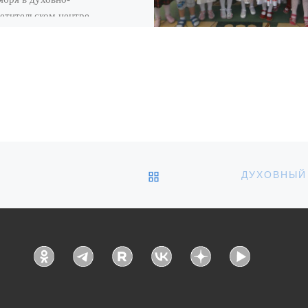
етительском центре
ождение» города Кирсанова
л очередной кинолекторий из
 «Святые защитники земли
вской». На кинолектории
тствовали специалисты,
печные […]
ОБРАТНО К СПИСКУ З