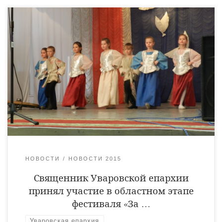
27 апреля 2015 года в г. Тамбове прошел детско-юношеский
музыкальный фестиваль «За други своя!», посвященный 70-
летию Победы в Великой Отечественной войне. В состав
жюри фестиваля вошел руководитель отдела религиозного
образования и катехизации Уваровской епархии священник
Дмитрий Овсянников. В мероприятии приняли участие
детские и юношеские хоровые, фольклорные и
инструментальные (оркестры), солисты, ансамбли,
танцевальные коллективы образовательных […]
НОВОСТИ
НОВОСТИ 2015
Священник Уваровской епархии
принял участие в областном этапе
фестиваля «За …
Уваровская епархия