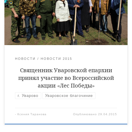
юбилейной посадке приняли участие благочинный
Уваровского благочиннического округа священник Андрей
Шабанов, городское руководство, ветераны, школьники и
жители города. 9 мая вся страна отметит самый великий и
значимый для каждого из нас государственный […]
НОВОСТИ
НОВОСТИ 2015
Священник Уваровской епархии
принял участие во Всероссийской
акции «Лес Победы»
г. Уварово
Уваровское благочиние
-
Ксения Таранова
Опубликовано
29.04.2015