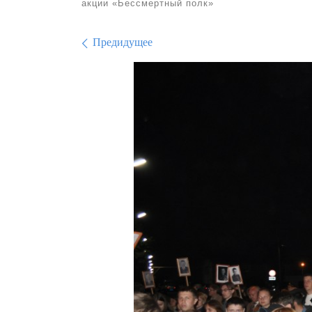
акции «Бессмертный полк»
Навигация по изо
Предидущее