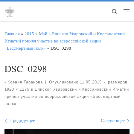
Перейти к содержимому
Search
Ме
Главная
»
2015
»
Май
»
Епископ Уваровский и Кирсановский
Игнатий принял участие во всероссийской акции
«Бессмертный полк»
»
DSC_0298
DSC_0298
-
Ксения Таранова
|
Опубликовано
11.05.2015
-
размеров
1920 × 1275
в
Епископ Уваровский и Кирсановский Игнатий
принял участие во всероссийской акции «Бессмертный
полк»
Навигация по изображе
Предидущее
Следующее