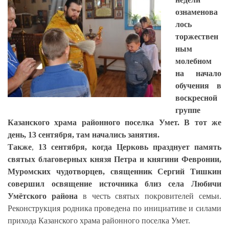
ознаменова
лось
торжествен
ным
молебном
на начало
обучения в
воскресной
группе
Казанского храма районного поселка Умет. В тот же
день, 13 сентября, там начались занятия.
Также
,
13 сентября, когда Церковь празднует память
святых благоверных князя Петра и княгини Февронии,
Муромских чудотворцев, священник Сергий Тишкин
совершил освящение источника близ села Любичи
Умётского района
в честь святых покровителей семьи.
Реконструкция родника проведена по инициативе и силами
прихода Казанского храма районного поселка Умет.