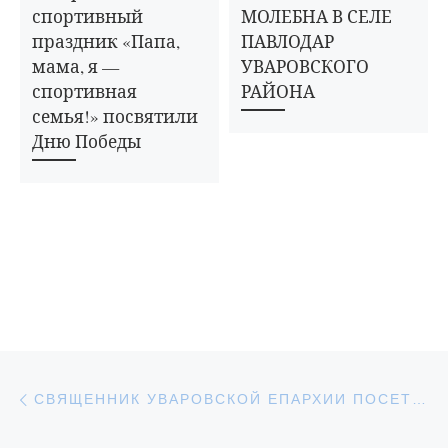
спортивный
МОЛЕБНА В СЕЛЕ
праздник «Папа,
ПАВЛОДАР
мама, я —
УВАРОВСКОГО
спортивная
РАЙОНА
семья!» посвятили
Дню Победы
Навигация по записям
Предыдущая запись
СВЯЩЕННИК УВАРОВСКОЙ ЕПАРХИИ ПОСЕТИЛ 1-Й КОПРУС МБОУ ЛИЦЕЯ ГОРОДА УВАРОВО ИМЕНИ А.И. ДАНИЛОВА