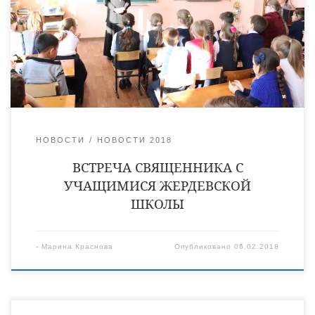
Ребята не только изучают теорию, но проводят внеклассные
мероприятия по духовной тематике. Совсем недавно
завершился школьный Рождественский фестиваль
«Вифлеемская звезда». Для подведения итогов праздника в
школу пригласили благочинного Жердевского
благочиннического округа настоятеля Жердевского […]
НОВОСТИ
НОВОСТИ 2018
ВСТРЕЧА СВЯЩЕННИКА С
УЧАЩИМИСЯ ЖЕРДЕВСКОЙ
ШКОЛЫ
-
Марина Краснова
Опубликовано
06.02.2018