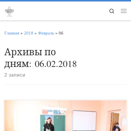
Перейти к содержимому
Search
Ме
Главная
»
2018
»
Февраль
»
06
Архивы по
дням:
06.02.2018
2 записи
Современная концепция школьного образования ставит
задачу духовно-нравственного воспитания обучающихся. С
этой целью в общеобразовательных учреждениях введено
преподавание курса «Основы православной культуры».