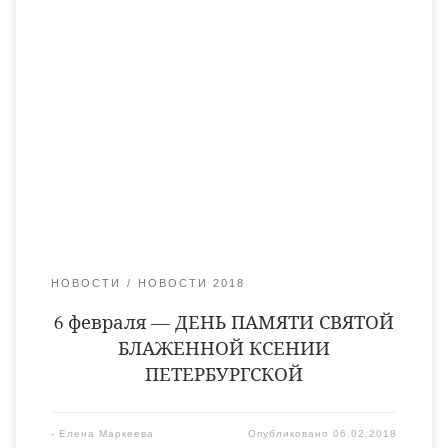
Молитвенное заступничество святой блаженной Ксении
Петербургской известно с XIX века. Как повествует житие
блаженной, ее обращения к Господу многих укрепляли в
вере, разрешали духовные и житейские проблемы людей.
Блаженная Ксения родилась между 1719 и 1730 годами. О
родителях ее, о детских и отроческих годах ничего не
известно. По достижении совершеннолетия Ксения вступила
в брак […]
НОВОСТИ
НОВОСТИ 2018
6 февраля — ДЕНЬ ПАМЯТИ СВЯТОЙ
БЛАЖЕННОЙ КСЕНИИ
ПЕТЕРБУРГСКОЙ
-
Елена Маркеева
Опубликовано
06.02.2018