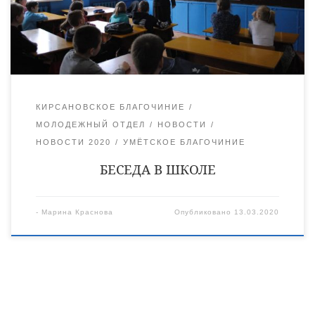
района иеромонахом Питиримом (Суховым). Отец Питирим
рассказал ребятам насколько опасно увлекаться спиритизмом.
На ярком жизненном примере батюшка пояснил, что
подобные занятия не только не являются православным […]
КИРСАНОВСКОЕ БЛАГОЧИНИЕ
МОЛОДЕЖНЫЙ ОТДЕЛ
НОВОСТИ
НОВОСТИ 2020
УМЁТСКОЕ БЛАГОЧИНИЕ
БЕСЕДА В ШКОЛЕ
-
Марина Краснова
Опубликовано
13.03.2020