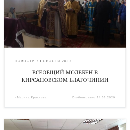
сил борющимся с нею врачам. Духовенство Кирсановского
благочиния вместе с прихожанами объединились в молитве
для преодоления этого испытания не только для нашей
страны, но и для всего мира. Священный Синод призывает
архипастырей, […]
НОВОСТИ
НОВОСТИ 2020
ВСЕОБЩИЙ МОЛЕБЕН В
КИРСАНОВСКОМ БЛАГОЧИНИИ
-
Марина Краснова
Опубликовано
24.03.2020
16 марта благочинный Уметского благочиннического округа