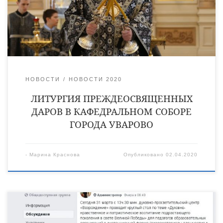
Владимира Алейникова и Виктора Кончакова, а также
диакона Сергия Демидова. По завершении богослужения по
благословению епископа Игнатия со словами наставления к
прихожанам обратился священник Владимир Алейников, […]
НОВОСТИ
НОВОСТИ 2020
ЛИТУРГИЯ ПРЕЖДЕОСВЯЩЕННЫХ
ДАРОВ В КАФЕДРАЛЬНОМ СОБОРЕ
ГОРОДА УВАРОВО
-
Марина Краснова
Опубликовано
02.04.2020
31 марта сотрудники духовно-просветительского центра
«Возрождение» города Кирсанова организовали круглый стол