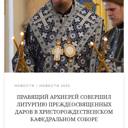
1 апреля, в день памяти Смоленской иконы Божией Матери,
именуемой «Умиление», седмицы 5-й Великого поста, в
Христорождественском кафедральном соборе города Уварово
литургию преждеосвященных даров совершил епископ
Уваровский и Кирсановский Игнатий. Его Преосвященству
сослужили клирики собора священники Владимир Васильев,
Владимир Алейников, Виктор Кончаков и диакон Сергий
Демидов. По завершении богослужения, по благословению
правящего архиерея, крест […]
НОВОСТИ
НОВОСТИ 2020
ПРАВЯЩИЙ АРХИЕРЕЙ СОВЕРШИЛ
ЛИТУРГИЮ ПРЕЖДЕОСВЯЩЕННЫХ
ДАРОВ В ХРИСТОРОЖДЕСТВЕНСКОМ
КАФЕДРАЛЬНОМ СОБОРЕ