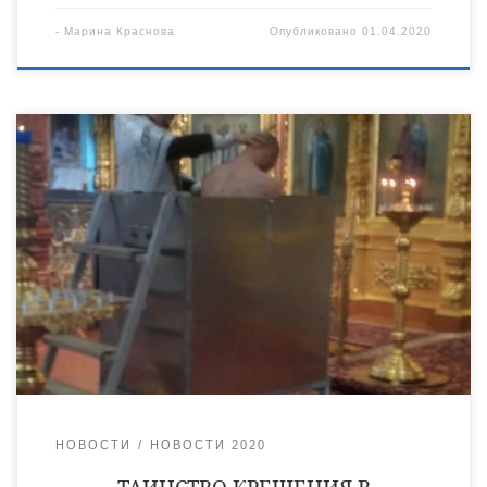
-
Марина Краснова
Опубликовано
01.04.2020
30 марта в Космодамиановском храме города Кирсанова
состоялось Таинство Крещения над взрослыми молодыми
людьми с полным погружением. Таинство Крещения
совершил настоятель храма священник Сергий Богданов.
Молодые люди Сергей Щигорев и Артем Дынгус, которые
решили пополнить ряды православных верующих, ждут
особые жизненные события — одного рождение ребенка,
другого служение в армии. В Крещении им даны […]
НОВОСТИ
НОВОСТИ 2020
ТАИНСТВО КРЕЩЕНИЯ В