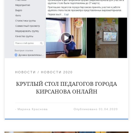
в режиме видеоконференции по теме «Духовно-нравственное
и патриотическое воспитание подрастающего поколения в
свете Великой Победы». В онлайн-форуме приняли участие
педагоги образовательных организаций и в дистанционной
форме предоставили видеоматериалы для участия. Первое
выступление — воспитателя из детского сада «Аленка»
Перемыщевой Татьяны Михайловнны. Следующим стало […]
НОВОСТИ
НОВОСТИ 2020
КРУГЛЫЙ СТОЛ ПЕДАГОГОВ ГОРОДА
КИРСАНОВА ОНЛАЙН
-
Марина Краснова
Опубликовано
01.04.2020