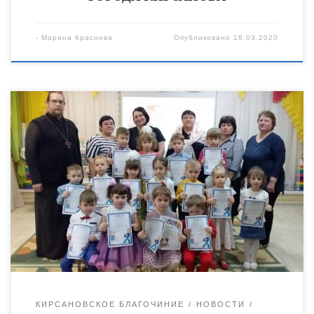
-
Марина Краснова
Опубликовано
18.03.2020
13 марта в детском саду «Ромашка» города Кирсанова
состоялся конкурс чтецов, посвященный дню православной
книги. В нем приняли участие 15 детей младшего, среднего и
старшего дошкольного возраста. Жюри возглавил
благочинный Кирсановского благочиния священник Алексей
Проворов. Выступление детей проходило в нескольких
номинациях. Это — «Лучший исполнитель стихов среди
воспитанников младшей группы детского сада», «Лучший
исполнитель […]
КИРСАНОВСКОЕ БЛАГОЧИНИЕ
НОВОСТИ