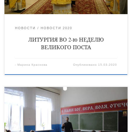
вспоминает святителя […]
НОВОСТИ
НОВОСТИ 2020
ЛИТУРГИЯ ВО 2-ю НЕДЕЛЮ
ВЕЛИКОГО ПОСТА
-
Марина Краснова
Опубликовано
15.03.2020
12 марта в Уваровщинской средней общеобразовательной
школе Кирсанова состоялась встреча обучающихся со
священнослужителями: клириком Космодамиановского храма
города Кирсанова священником Алексеем Битулиным и
настоятелем Свято-Троицкого храма села Оржевка Уметского