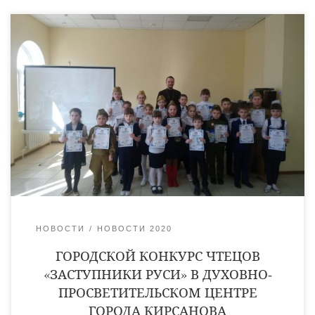
«Заступники Руси» — тема городского конкурса чтецов,
который в духовно-просветительском центре «Возрождение»
собрал школьников города Кирсанова. Среди участников —
воспитанники воскресной школы Архиерейского подворья
Тихвинского храма города Кирсанова и обучающиеся средней
общеобразовательной школы №1 города Кирсанова. Жюри
конкурса возглавил руководитель молодежного отдела
священник Антоний Лукошин. Конкурс чтецов посвящён
Дню православной книги и проходит в […]
НОВОСТИ
НОВОСТИ 2020
ГОРОДСКОЙ КОНКУРС ЧТЕЦОВ
«ЗАСТУПНИКИ РУСИ» В ДУХОВНО-
ПРОСВЕТИТЕЛЬСКОМ ЦЕНТРЕ
ГОРОДА КИРСАНОВА