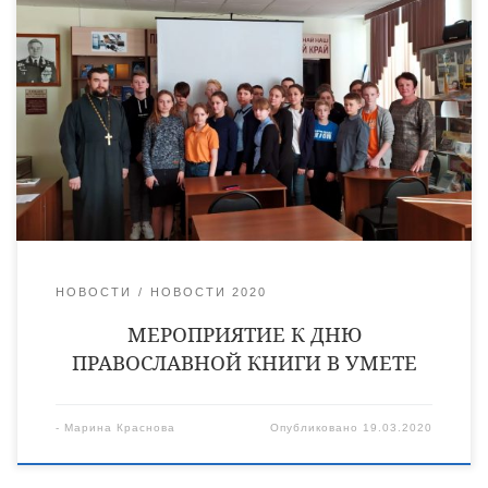
протоиерей Сергий Тишкин совместно с руководителем
просветительского центра «Светочи» провели урок —
презентацию книги А. И. Фарберова «Спаси и сохрани» для
учащихся восьмого класса Умётской средней
общеобразовательной школы. Эта встреча приурочена к
ежегодным мероприятиям, посвящённым православной
литературе. В своём слове отец Сергий обратил внимание
ребят на различные необычные […]
НОВОСТИ
НОВОСТИ 2020
МЕРОПРИЯТИЕ К ДНЮ
ПРАВОСЛАВНОЙ КНИГИ В УМЕТЕ
-
Марина Краснова
Опубликовано
19.03.2020