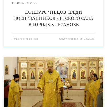
НОВОСТИ 2020
КОНКУРС ЧТЕЦОВ СРЕДИ
ВОСПИТАННИКОВ ДЕТСКОГО САДА
В ГОРОДЕ КИРСАНОВЕ
-
Марина Краснова
Опубликовано
16.03.2020
15 марта, в Неделю 2-ю Великого поста, День памяти
святителя Григория Паламы, архиепископа Солунского, в
Христорождественском кафедральном соборе города Уварово
епископ Уваровский и Кирсановский Игнатий совершил
Божественную литургию в сослужении клириков собора –
священников Владимира Алейникова, Владимира Васильева,
Виктора Кончакова и диакона Сергия Демидова. Закончена
вторая седмица Великого поста, и Православная Церковь