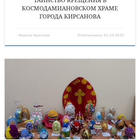
КОСМОДАМИАНОВСКОМ ХРАМЕ
ГОРОДА КИРСАНОВА
-
Марина Краснова
Опубликовано
01.04.2020
23 марта состоялось подведение итогов Международного
конкурса-фестиваля декоративно-прикладного творчества
«Пасхальное яйцо — 2020», в котором в числе победителей и
призеров оказались работы кирсановцев. Важно отметить, в
декабре 2019 года в духовно-просветительском центре
«Возрождение» города Кирсанова проведен региональный
(епархиальный) этап международного конкурса – фестиваля
декоративно-прикладного творчества «Пасхальное яйцо
-2020», в котором приняли участие 206 работ. […]