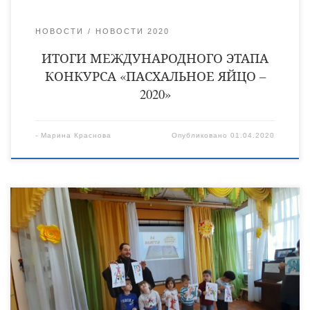
НОВОСТИ
НОВОСТИ 2020
ИТОГИ МЕЖДУНАРОДНОГО ЭТАПА
КОНКУРСА «ПАСХАЛЬНОЕ ЯЙЦО –
2020»
-
Марина Краснова
Опубликовано
01.04.2020
24 марта в детском саду «Аленка» города Кирсанова
состоялся праздник, посвященный Дню православной книги.
Почетным гостем мероприятия стал настоятель
Космодамиановского храма города Кирсанова священник
Сергий Богданов. К празднику, в честь православной книги
коллектив детского сада «Аленка» подготовил не только