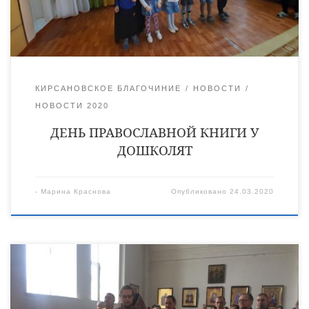
номера художественной самодеятельности, но и разные
увлекательные интеллектуальные задания для дошколят.
Священник Сергий Богданов принимал […]
КИРСАНОВСКОЕ БЛАГОЧИНИЕ
НОВОСТИ
НОВОСТИ 2020
ДЕНЬ ПРАВОСЛАВНОЙ КНИГИ У
ДОШКОЛЯТ
-
Марина Краснова
Опубликовано
24.03.2020
22 марта во всех храмах Кирсановского благочиния
совершили молебны во всех храмах города Кирсанова и
Кирсановского района о преодолении болезни и даровании