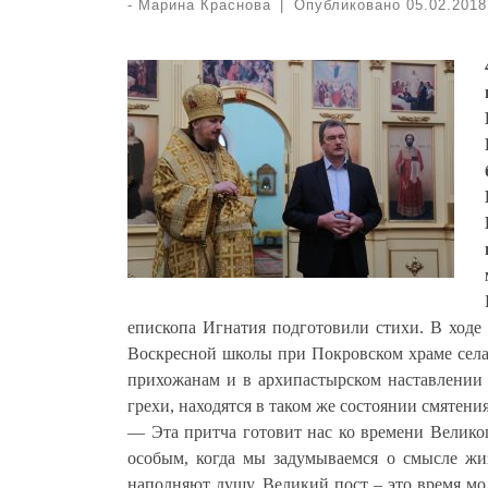
-
Марина Краснова
|
Опубликовано
05.02.2018
епископа Игнатия подготовили стихи. В ходе
Воскресной школы при Покровском храме села
прихожанам и в архипастырском наставлении
грехи, находятся в таком же состоянии смятени
— Эта притча готовит нас ко времени Велико
особым, когда мы задумываемся о смысле жиз
наполняют душу. Великий пост – это время мо