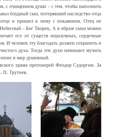
ов, с очищением души – с тем, чтобы наполнить
вал блудный сын, потерявший наследство отца
 отце и пришел к нему с покаянием. Отец не
ш Небесный – Бог Творец. А в образе сына можно
личает его от существ неразумных, сердечные
ия. И человек эту благодать должен сохранить и
истого духа. Тогда эти духи начинают мучить
коение и мир душевный.
вского храма протоиерей Феодор Судоргин. За
. П. Трутнев.