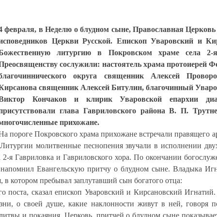
4 февраля, в Неделю о блудном сыне, Православная Церковь
исповедников Церкви Русской. Епископ Уваровский и Ки
Божественную литургию в Покровском храме села 2-я
Преосвященству сослужили: настоятель храма протоиерей Ф
благочиннического округа священник Алексей Проворо
Кирсанова священник Алексей Битулин, благочинный Уваро
Виктор Кончаков и клирик Уваровской епархии диа
присутствовали глава Гавриловского района В. П. Трутн
многочисленные прихожане.
На пороге Покровского храма прихожане встречали правящего ар
 Литургии молитвенные песнопения звучали в исполнении дву
 2-я Гавриловка и Гавриловского хора. По окончании богослуж
 напомнил Евангельскую притчу о блудном сыне. Владыка Игн
я, в котором пребывал заплутавший сын богатого отца:
го поста, сказал епископ Уваровский и Кирсановский Игнатий.
ни, о своей душе, какие наклонности живут в ней, говоря п
литвы и покаяния. Церковь, притчей о блудном сыне показывает