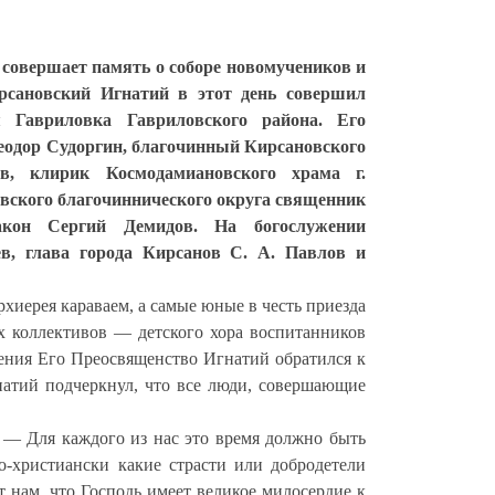
 совершает память о соборе новомучеников и
рсановский Игнатий в этот день совершил
 Гавриловка Гавриловского района. Его
еодор Судоргин, благочинный Кирсановского
в, клирик Космодамиановского храма г.
вского благочиннического округа священник
кон Сергий Демидов. На богослужении
ев, глава города Кирсанов С. А. Павлов и
хиерея караваем, а самые юные в честь
приезда
х коллективов — детского хора воспитанников
ения Его Преосвященство Игнатий обратился к
атий подчеркнул, что все люди, совершающие
 — Для каждого из нас это время должно быть
о-христиански какие страсти или добродетели
 нам, что Господь имеет великое милосердие к