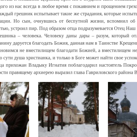
дого из нас всегда в любое время с покаянием и прощением грех
аждый грешник испытывает такие же страдания, которые испыты
ации. Но сын, очнувшись от беспутной жизни, вспомнил об
остью, устроил пир. Под образом отца подразумевается Отец На
решника – человека. Человеку даны дары – разум, который от
ианину даруется благодать Божия, данная нам в Таинстве Крещен
ановимся не вместилищем благодати Божией, а вместилищем неч
о сути душа христианка, и только в Боге может найти свое успо
ица прихожан Владыку Игнатия поблагодарил настоятель Покро
сти правящему архиерею выразил глава Гавриловского района В