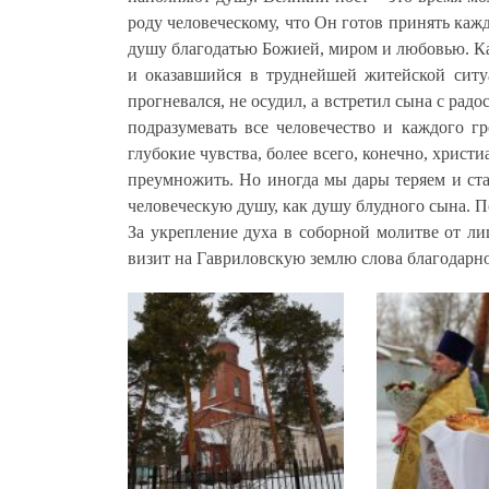
роду человеческому, что Он готов принять каж
душу благодатью Божией, миром и любовью. К
и оказавшийся в труднейшей житейской ситу
прогневался, не осудил, а встретил сына с рад
подразумевать все человечество и каждого г
глубокие чувства, более всего, конечно, христ
преумножить. Но иногда мы дары теряем и ст
человеческую душу, как душу блудного сына. П
За укрепление духа в соборной молитве от л
визит на Гавриловскую землю слова благодарно