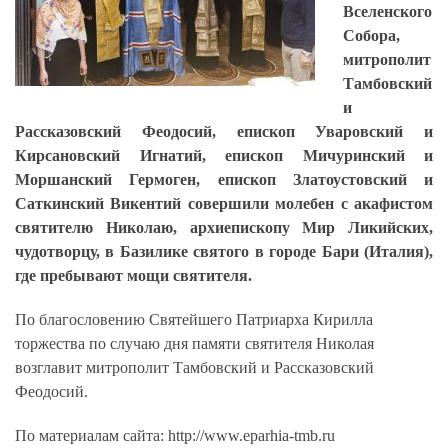
Вселенского
Собора,
митрополит
Тамбовский
и
Рассказовский Феодосий, епископ Уваровский и
Кирсановский Игнатий, епископ Мичуринский и
Моршанский Гермоген, епископ Златоустовский и
Саткинский Викентий совершили молебен с акафистом
святителю Николаю, архиепископу Мир Ликийских,
чудотворцу, в Базилике святого в городе Бари (Италия),
где пребывают мощи святителя.
По благословению Святейшего Патриарха Кирилла
торжества по случаю дня памяти святителя Николая
возглавит митрополит Тамбовский и Рассказовский
Феодосий.
По материалам сайта: http://www.eparhia-tmb.ru