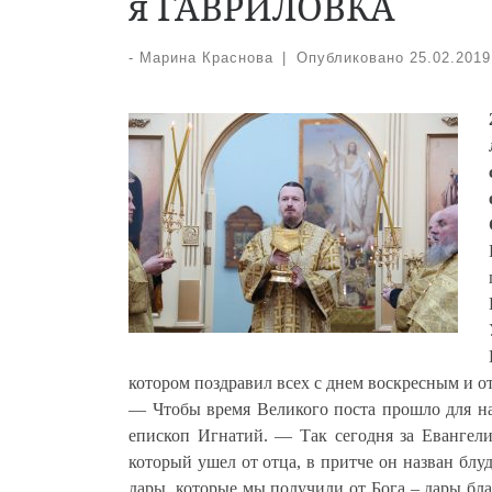
я ГАВРИЛОВКА
-
Марина Краснова
|
Опубликовано
25.02.2019
котором поздравил всех с днем воскресным и от
— Чтобы время Великого поста прошло для нас
епископ Игнатий. — Так сегодня за Евангел
который ушел от отца, в притче он назван блу
дары, которые мы получили от Бога – дары бла