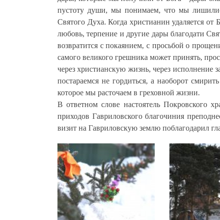
пустоту души, мы понимаем, что мы лишились
Святого Духа. Когда христианин удаляется от Б
любовь, терпение и другие дары благодати Свя
возвратится с покаянием, с просьбой о прощен
самого великого грешника может принять, прос
через христианскую жизнь, через исполнение з
постараемся не гордиться, а наоборот смирит
которое мы расточаем в греховной жизни.
В ответном слове настоятель Покровского х
приходов Гавриловского благочиния преподне
визит на Гавриловскую землю поблагодарил гл