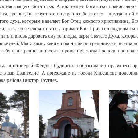
 настоящего богатства. А настоящее богатство православного
ога, грешит, он теряет это внутреннее богатство – внутренний 
того духа, которым наделяет Бог Отец каждого христианина. Ес
ии, то такого человека всегда примет Бог. Притча о блудном сы
тить и вновь даровать ему те плоды, дары Святаго Духа, которы
аповедей. Мы с вами, какими бы ни были грешниками, всегда д
ь себя и искренне попросить прощения, тогда Господь нас над
рама протоиерей Феодор Судоргин поблагодарил правящего ар
с в дар Евангелие. А прихожане из города Кирсанова подари
ава района Виктор Трутнев.