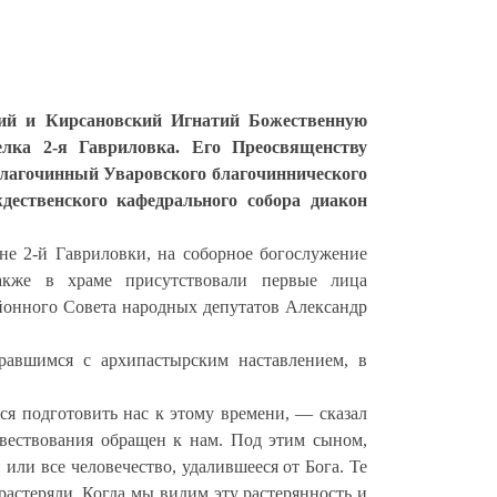
кий и Кирсановский Игнатий Божественную
лка 2-я Гавриловка. Его Преосвященству
благочинный Уваровского благочиннического
ественского кафедрального собора диакон
не 2-й Гавриловки, на соборное богослужение
акже в храме присутствовали первые лица
айонного Совета народных депутатов Александр
равшимся с архипастырским наставлением, в
ся подготовить нас к этому времени, — сказал
вествования обращен к нам. Под этим сыном,
или все человечество, удалившееся от Бога. Те
растеряли. Когда мы видим эту растерянность и