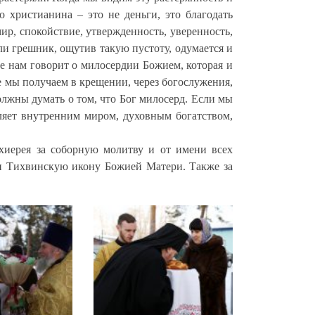
 христианина – это не деньги, это благодать
мир, спокойствие, утвержденность, уверенность,
ли грешник, ощутив такую пустоту, одумается и
не нам говорит о милосердии Божием, которая и
е мы получаем в крещении, через богослужения,
олжны думать о том, что Бог милосерд. Если мы
еляет внутренним миром, духовным богатством,
хиерея за соборную молитву и от имени всех
ли Тихвинскую икону Божией Матери. Также за