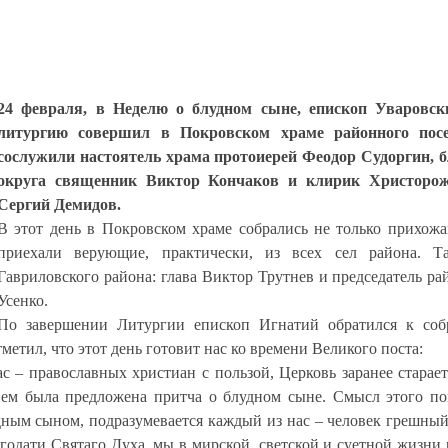
24 февраля, в Неделю о блудном сыне, епископ Уваровс
литургию совершил в Покровском храме районного посе
сослужили настоятель храма протоиерей Феодор Судоргин, 
округа священник Виктор Кончаков и клирик Христорожд
Сергий Демидов.
В этот день в Покровском храме собрались
не только прихожа
приехали верующие, практически, из всех сел района. Т
Гавриловского района: глава Виктор Трутнев и председатель р
Усенко.
По завершении Литургии епископ Игнатий обратился к соб
метил, что этот день готовит нас ко времени Великого поста:
 – православных христиан с пользой, Церковь заранее старает
ием была предложена притча о блудном сыне. Смысл этого по
дным сыном, подразумевается каждый из нас – человек грешный 
годати Святаго Духа, мы в мирской, светской и суетной жизни 