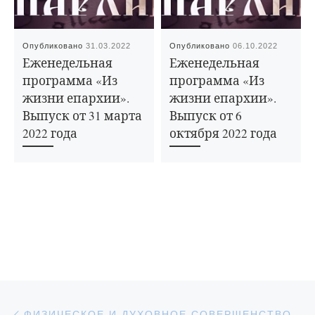
Опубликовано
31.03.2022
Опубликовано
06.10.2022
Еженедельная
Еженедельная
программа «Из
программа «Из
жизни епархии».
жизни епархии».
Выпуск от 31 марта
Выпуск от 6
2022 года
октября 2022 года
Навигация по записям
Предыдущая запись
ФИЗИЧЕСКОЕ И ДУХОВНОЕ СОВЕРШЕНСТВОВАНИЕ МОЛОДЕЖИ В ПРАВОСЛАВНОМ БОРЦОВСКОМ КЛУБЕ «ПЕРЕСВЕТ»