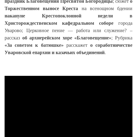
праздник Благовещения Пресвятой Богородицы
; сюжет
о
Торжественном выносе Креста
на всенощном бдении
накануне Крестопоклонной недели
в
Христорождественском кафедральном соборе
города
Уварово; Церковное пение — работа или служение? –
рассказ
об архиерейском хоре «Благовещение»
; Рубрика
«За советом к батюшке»
расскажет
о соработничестве
Уваровской епархии и казачьих объединений
.