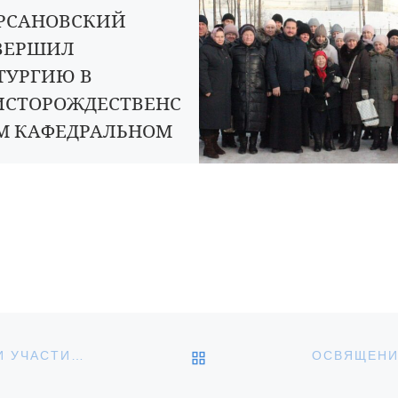
РСАНОВСКИЙ
ВЕРШИЛ
ТУРГИЮ В
ИСТОРОЖДЕСТВЕНС
М КАФЕДРАЛЬНОМ
БОРЕ
рта, в пятницу 5-й седмицы
ого поста, епископ Уваровский
сановский Игнатий совершил
твенную литургию в
торождественском
ральном соборе. Правящему
ерею […]
ОБРАТНО К СПИСКУ З
ВОСПИТАННИКИ ВОСКРЕСНОЙ ШКОЛЫ ПРИНЯЛИ УЧАСТИЕ В УБОРКЕ МОГИЛ ВОИНОВ ВЕЛИКОЙ ОТЕЧЕСТВЕННОЙ ВОЙНЫ