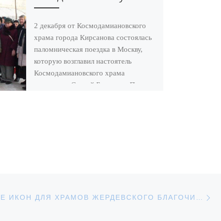
2 декабря от Космодамиановского
храма города Кирсанова состоялась
паломническая поездка в Москву,
которую возглавил настоятель
Космодамиановского храма
священник Сергий Богданов. После
молебна […]
С
АПИСЕЙ
ОСВЯЩЕНИЕ ИКОН ДЛЯ ХРАМОВ ЖЕРДЕВСКОГО БЛАГОЧИНИЯ