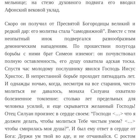
мельнице; на стезю духовного подвига его вводил
Афонский вековой уклад.
Скоро он получил от Пресвятой Богородицы великий и
редкий дар: его молитва стала “самодвижной”. Вместе с тем
неопытный инок подвергался разнообразным
демоническим нападениям. По прошествии полугода
борьбы с ними брат Симеон изнемог: он почувствовал
полную оставленность, его душу охватила адская тоска.
Спустя час молодому послушнику явился Господь Иисус
Христос. В непрестанной борьбе проходит пятнадцать лет.
И однажды ночью, когда, несмотря на все старания, чисто
молиться не давалось, монаха Силуана охватило
болезненное томление: столько лет предельных для
человека усилий, и еще скрывается желанный Господь!
Отец Силуан произнес в сердце своем: “Господи <…> что я
должен делать, чтобы молиться Тебе чистым умом? <…>
чтобы смирилась моя душа?”. И был ему ответ в сердце от
Бога: Держи ум твой во аде, и не отчаивайся. С ростом