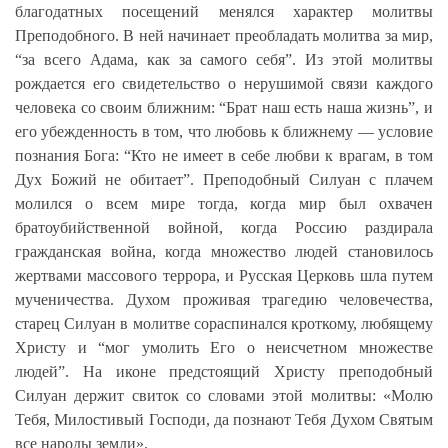
благодатных посещений менялся характер молитвы
Преподобного. В ней начинает преобладать молитва за мир,
“за всего Адама, как за самого себя”. Из этой молитвы
рождается его свидетельство о нерушимой связи каждого
человека со своим ближним: “Брат наш есть наша жизнь”, и
его убежденность в том, что любовь к ближнему — условие
познания Бога: “Кто не имеет в себе любви к врагам, в том
Дух Божий не обитает”. Преподобный Силуан с плачем
молился о всем мире тогда, когда мир был охвачен
братоубийственной войной, когда Россию раздирала
гражданская война, когда множество людей становилось
жертвами массового террора, и Русская Церковь шла путем
мученичества. Духом проживая трагедию человечества,
старец Силуан в молитве сораспинался кроткому, любящему
Христу и “мог умолить Его о неисчетном множестве
людей”. На иконе предстоящий Христу преподобный
Силуан держит свиток со словами этой молитвы: «Молю
Тебя, Милостивый Господи, да познают Тебя Духом Святым
все народы земли».