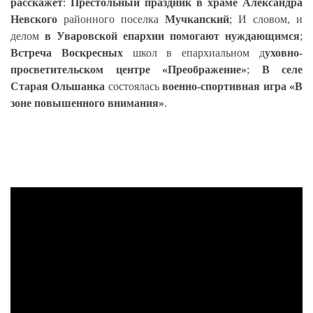
расскажет
:
Престольный праздник в храме Александра
Невского
районного поселка
Мучкапский
; И словом, и
делом
в Уваровской епархии помогают нуждающимся
;
Встреча Воскресных
школ в епархиальном д
уховно-
просветительском центре «Преображение»
;
В селе
Старая Ольшанка
состоялась
военно-спортивная игра «В
зоне повышенного внимания»
.