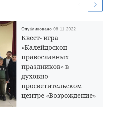
Опубликовано
08.11.2022
Квест- игра
«Калейдоскоп
православных
праздников» в
духовно-
просветительском
центре «Возрождение»
6 ноября для воспитанников
воскресной школы Архиерейского
подворья Тихвинского храма города
Кирсанова в духовно-