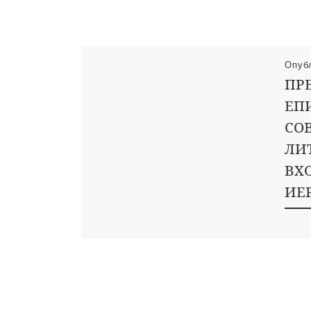
Опуб
ПР
ЕП
СО
ЛИ
ВХ
ИЕ
В вос
Уваро
совер
празд
Иерус