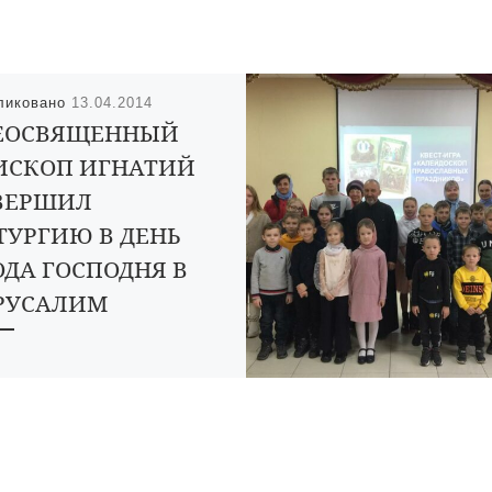
ликовано
13.04.2014
ЕОСВЯЩЕННЫЙ
ИСКОП ИГНАТИЙ
ВЕРШИЛ
ТУРГИЮ В ДЕНЬ
ОДА ГОСПОДНЯ В
РУСАЛИМ
кресенье 13 апреля епископ
вский и Кирсановский Игнатий
шил Божественную литургию в
ник Входа Господня в
алим (Вербное воскресенье).