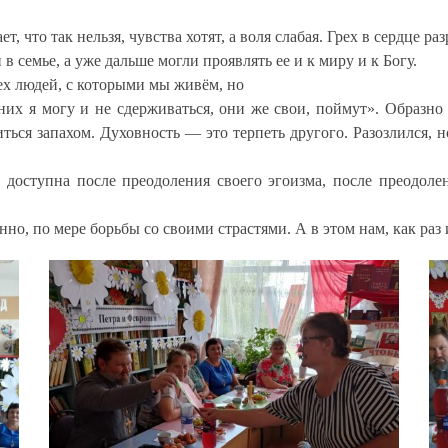
т, что так нельзя, чувства хотят, а воля слабая. Грех в сердце р
 семье, а уже дальше могли проявлять ее и к миру и к Богу.
ех людей, с которыми мы живём, но
них я могу и не сдерживаться, они же свои, поймут». Образно
ься запахом. Духовность — это терпеть другого. Разозлился, но
 доступна после преодоления своего эгоизма, после преодолен
нно, по мере борьбы со своими страстями. А в этом нам, как раз