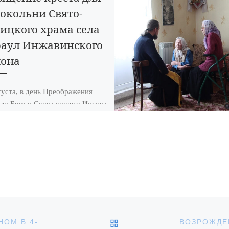
окольни Свято-
ицкого храма села
аул Инжавинского
она
густа, в день Преображения
да Бога и Спаса нашего Иисуса
а, настоятель Михайло-
гельского храма мкр. Терновое
его поселка Инжавино
нник Анатолий […]
ОБРАТНО К СПИСКУ З
БОЖЕСТВЕННАЯ ЛИТУРГИЯ АРХИЕРЕЙСКИМ ЧИНОМ В 4-Ю НЕДЕЛЮ ПО ПЯТИДЕСЯТНИЦЕ