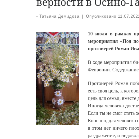
верности в Осино-Г
-
Татьяна Демидова
|
Опубликовано
11.07.202
10 июля в рамках пр
мероприятия «Под по
протоиерей Роман Ива
В ходе мероприятия б
Февронии. Содержание 
Протоиерей Роман побес
есть своя цель, к кото
цель для семьи, вместе
Иногда человека достае
Если ты не смог стать 
Конечно, для человека 
в этом нет ничего плох
раздражение, и недовол