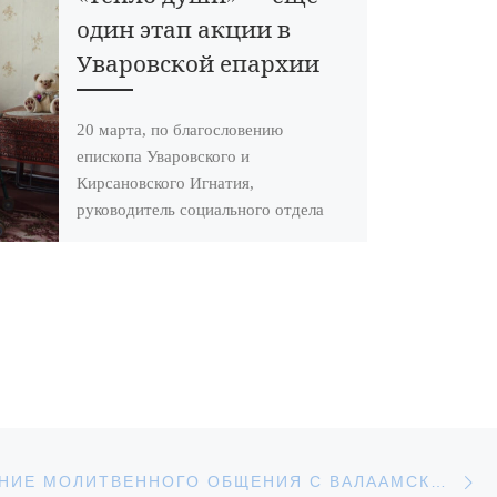
один этап акции в
Уваровской епархии
20 марта, по благословению
епископа Уваровского и
Кирсановского Игнатия,
руководитель социального отдела
Уваровской епархии священник
Владимир Алейников, в рамках
акции «Тепло души» […]
С
АПИСЕЙ
ВОЗРОЖДЕНИЕ МОЛИТВЕННОГО ОБЩЕНИЯ С ВАЛААМСКИМ МОНАСТЫРЕМ