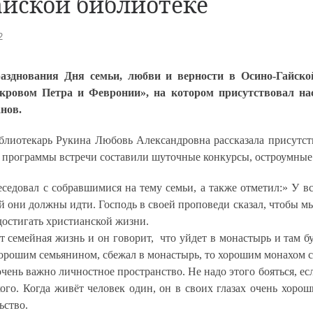
айской библиотеке
2
азднования Дня семьи, любви и верности в Осино-Гайско
кровом Петра и Февронии», на котором присутствовал нас
нов.
иблиотекарь Рукина Любовь Александровна рассказала присут
программы встречи составили шуточные конкурсы, остроумные 
едовал с собравшимися на тему семьи, а также отметил:» У вс
рой они должны идти. Господь в своей проповеди сказал, чтобы м
 достигать христианской жизни.
т семейная жизнь и он говорит, что уйдет в монастырь и там буд
хорошим семьянином, сбежал в монастырь, то хорошим монахом 
очень важно личностное пространство. Не надо этого бояться, ес
ого. Когда живёт человек один, он в своих глазах очень хоро
ьство.