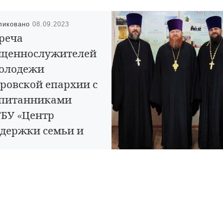
ликовано
08.09.2023
реча
ященнослужителей
олодежи
ровской епархии с
спитанниками
БУ «Центр
держки семьи и
мощи детям
мейный причал»
тября духовенство и молодёжь
вской епархии посетили центр
ржки семьи и помощи детям