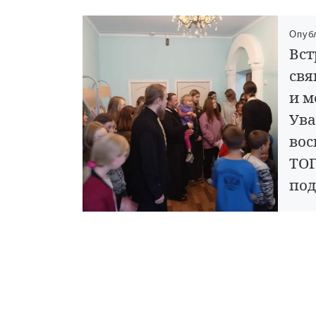
Опуб
Вст
св
и м
Ува
во
ТОГ
под
по
«Се
7 сен
Уваро
подде