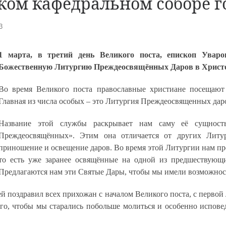
ом кафедральном соборе г
3
1 марта, в третий день Великого поста, епископ Увар
Божественную Литургию Преждеосвящённых Даров в Христо
Во время Великого поста православные христиане посещают
Главная из числа особых – это Литургия Преждеосвященных дар
Название этой службы раскрывает нам саму её сущност
Преждеосвящённых». Этим она отличается от других Литур
приношение и освещение даров. Во время этой Литургии нам п
то есть уже заранее освящённые на одной из предшествующи
Предлагаются нам эти Святые Дары, чтобы мы имели возможност
й поздравил всех прихожан с началом Великого поста, с перво
го, чтобы мы старались побольше молиться и особенно испове