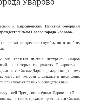
орода Уварово
овский и Кирсановский Игнатий совершил
рождественском Соборе города Уварово.
 не только воскресные службы, но и особые.
ов.
ь: она является именно Литургией «Даров
гий, на которых совершается Евхаристия –
редлагаются Святые Дары «преждеосвящённые»,
х литургий, которая служилась в иной день.
ь причащаться от них и освящаться ими.
й литургией Преждеосвящённых Даров: — «Пост
доваться в своих грехах и причащаться Святых