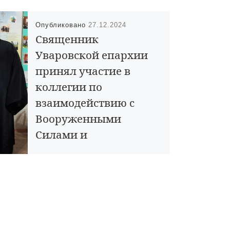
Опубликовано
27.12.2024
Священник
Уваровской епархии
принял участие в
коллегии по
взаимодействию с
Вооруженными
Силами и
правоохранительным
и органами.
27 декабря 2024 года состоялось
заседание коллегии руководителей
епархиальных отделов митрополии