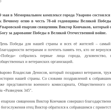
3
9 мая в Мемориальном комплексе города Уварово состоялся
к Вечному огню в честь 78-ой годовщины Великой Победы
Уваровской епархии священник Виктор Кончаков, который 
Богу за дарование Победы в Великой Отечественной войне.
День Победы для нашей страны и всех её жителей – самый 
благодарности ветеранам и почтить память тех, кто не вернул
«Победа» собрались первые лица города, духовенство, 
общественных и ветеранских организаций.
варово Владислав Денисов, который поздравил ветеранов, тру
тории нашей страны. Со словами поздравлений к собравшимс
же представители военного комиссариата, Общественного с
а «Разведчик 345″.
кой епархии священник Виктор Кончаков совершил благодарствен
 богослужения отец Виктор обратился к собравшимся с приветс