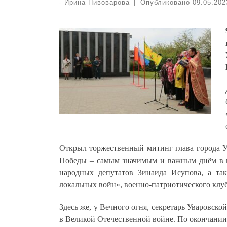
-
Ирина Пивоварова
|
Опубликовано
09.05.202
Открыл торжественный митинг глава города У
Победы – самым значимым и важным днём в ис
народных депутатов Зинаида Исупова, а так
локальных войн», военно-патриотического клуб
Здесь же, у Вечного огня, секретарь Уваровс
в Великой Отечественной войне. По окончании