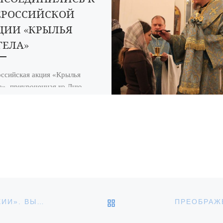
ЕРОССИЙСКОЙ
ЦИИ «КРЫЛЬЯ
ГЕЛА»
ссийская акция «Крылья
а», приуроченная ко Дню
и, прошла в учебном корпусе
колы № 1 города Кирсанова.
зе центра […]
ОБРАТНО К СПИСКУ З
ЕЖЕНЕДЕЛЬНАЯ ПРОГРАММА «ИЗ ЖИЗНИ ЕПАРХИИ». ВЫПУСК ОТ 17 АВГУСТА 2023 ГОДА.