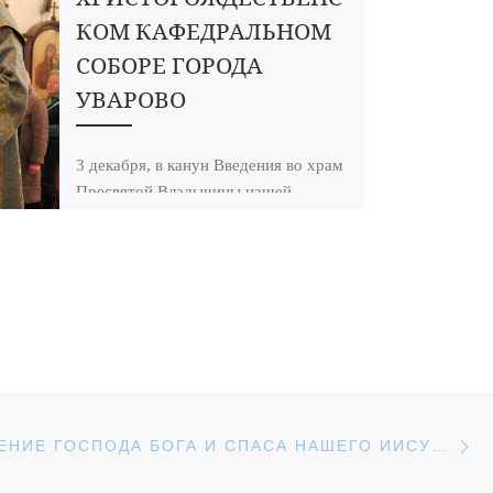
КОМ КАФЕДРАЛЬНОМ
СОБОРЕ ГОРОДА
УВАРОВО
3 декабря, в канун Введения во храм
Пресвятой Владычицы нашей
Богородицы и Приснодевы Марии,
епископ Уваровский и Кирсановский
Игнатий совершил всенощное
бдение […]
С
АПИСЕЙ
ПРЕОБРАЖЕНИЕ ГОСПОДА БОГА И СПАСА НАШЕГО ИИСУСА ХРИСТА