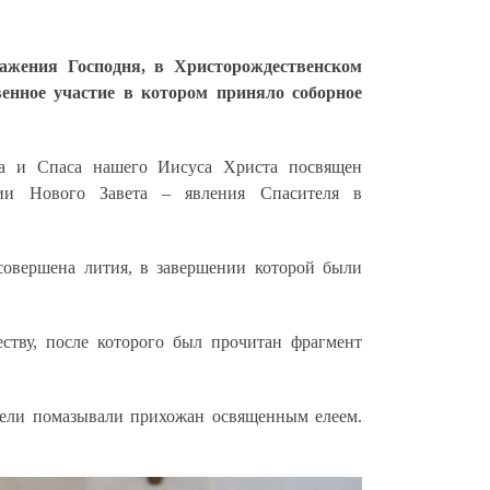
ражения Господня, в Христорождественском
венное участие в котором приняло соборное
га и Спаса нашего Иисуса Христа посвящен
ии Нового Завета – явления Спасителя в
совершена лития, в завершении которой были
ству, после которого был прочитан фрагмент
тели помазывали прихожан освященным елеем.