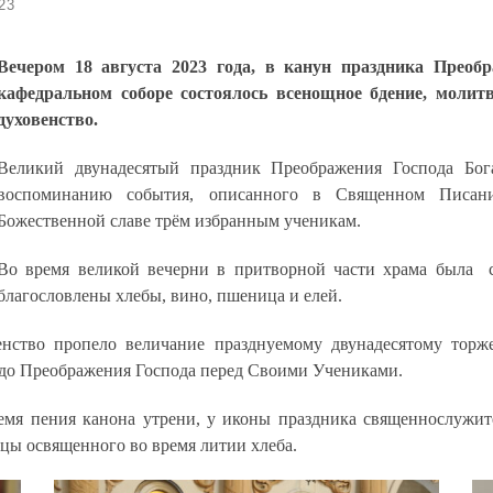
23
Вечером 18 августа 2023 года, в канун праздника Преоб
кафедральном соборе состоялось всенощное бдение, молит
духовенство.
Великий двунадесятый праздник Преображения Господа Бо
воспоминанию события, описанного в Священном Писан
Божественной славе трём избранным ученикам.
Во время великой вечерни в притворной части храма была 
благословлены хлебы, вино, пшеница и елей.
нство пропело величание празднуемому двунадесятому торже
до Преображения Господа перед Своими Учениками.
емя пения канона утрени, у иконы праздника священнослужи
ы освященного во время литии хлеба.