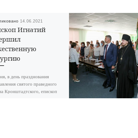
ликовано
14.06.2021
скоп Игнатий
вершил
жественную
тургию
ня, в день празднования
авления святого праведного
а Кронштадтского, епископ
вский и Кирсановский Игнатий
шил Божественную литургию в
торождественском
ральном соборе […]