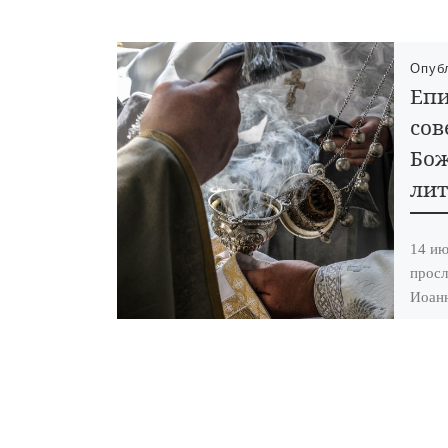
Опуб
Епи
со
Бо
ли
14 ию
просл
Иоанн
Уваро
совер
Хрис
кафед