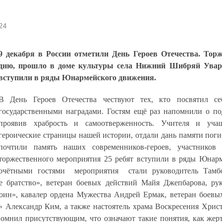
24
9 декабря в России отметили День Героев Отечества. Тор
дню, прошло в доме культуры села Нижний Шибряй Уваров
вступили в ряды Юнармейского движения.
В День Героев Отечества чествуют тех, кто посвятил 
государственными наградами. Гостям ещё раз напомнили о по
проявив храбрость и самоотверженность. Учителя и уч
героические страницы нашей истории, отдали дань памяти пог
почтили память наших современников-героев, участников
торжественного мероприятия 25 ребят вступили в ряды Юнарм
Почётными гостями мероприятия стали руководитель Тамбов
е братство», ветеран боевых действий Майя Джепбарова, рук
оин», кавалер ордена Мужества Андрей Ермак, ветеран боевы
5» Александр Ким, а также настоятель храма Воскресения Хрис
помнил присутствующим, что означают такие понятия, как жерт