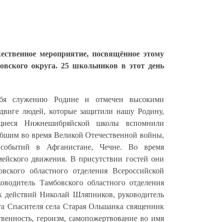
жественное мероприятие, посвящённое этому
ского округа. 25 школьников в этот день
себя служению Родине и отмечен высокими
двиге людей, которые защитили нашу Родину,
ащиеся Нижнешибряйской школы вспомнили
ибшим во время Великой Отечественной войны,
 событий в Афганистане, Чечне. Во время
ейского движения. В присутствии гостей они
ского областного отделения Всероссийской
оводитель Тамбовского областного отделения
х действий Николай Шляпников, руководитель
та Спасителя села Старая Ольшанка священник
венность, героизм, самопожертвование во имя