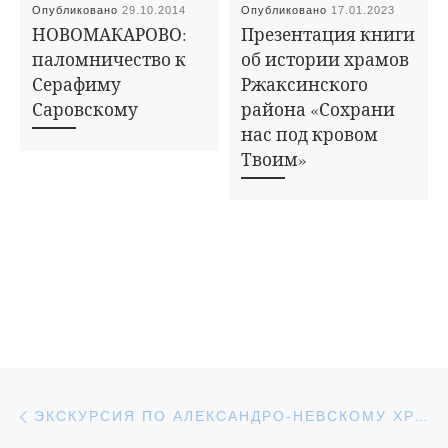
Опубликовано
29.10.2014
Опубликовано
17.01.2023
НОВОМАКАРОВО:
Презентация книги
паломничество к
об истории храмов
Серафиму
Ржаксинского
Саровскому
района «Сохрани
нас под кровом
Твоим»
Навигация по записям
Предыдущая запись
ЭКСКУРСИЯ ПО АЛЕКСАНДРО-НЕВСКОМУ ХРАМУ ГОРОДА ЖЕРДЕВКА