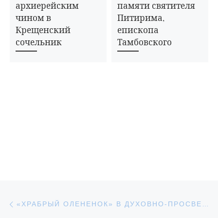
архиерейским
памяти святителя
чином в
Питирима,
Крещенский
епископа
сочельник
Тамбовского
Навигация по записям
Предыдущая запись
«ХРАБРЫЙ ОЛЕНЕНОК» В ДУХОВНО-ПРОСВЕТИТЕЛЬСКОМ ЦЕНТРЕ «ВОЗРОЖДЕНИЕ»