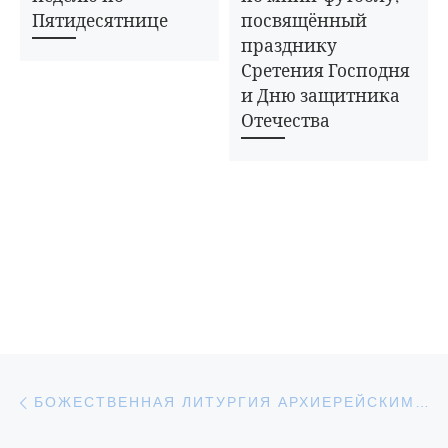
Пятидесятнице
посвящённый
празднику
Сретения Господня
и Дню защитника
Отечества
Навигация по записям
Предыдущая запись
БОЖЕСТВЕННАЯ ЛИТУРГИЯ АРХИЕРЕЙСКИМ ЧИНОМ В ХРИСТОРОЖДЕСТВЕНСКОМ КАФЕДРАЛЬНОМ СОБОРЕ ГОРОДА УВАРОВО