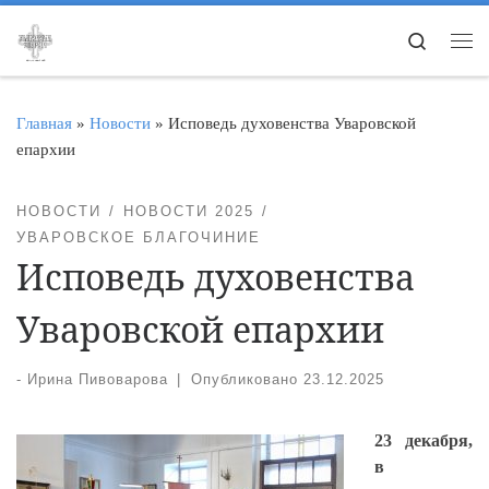
Перейти к содержимому
Search
Ме
Главная
»
Новости
»
Исповедь духовенства Уваровской
епархии
НОВОСТИ
НОВОСТИ 2025
УВАРОВСКОЕ БЛАГОЧИНИЕ
Исповедь духовенства
Уваровской епархии
-
Ирина Пивоварова
|
Опубликовано
23.12.2025
23 декабря,
в