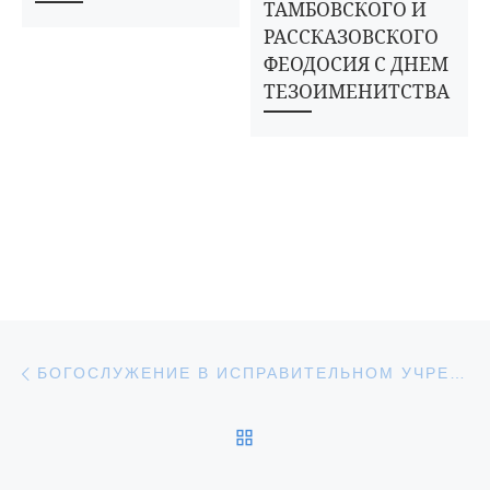
ТАМБОВСКОГО И
РАССКАЗОВСКОГО
ФЕОДОСИЯ С ДНЕМ
ТЕЗОИМЕНИТСТВА
Навигация по записям
Предыдущая запись
БОГОСЛУЖЕНИЕ В ИСПРАВИТЕЛЬНОМ УЧРЕЖДЕНИИ
ОБРАТНО К СПИСКУ З
С