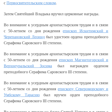
с
Первосвятительским словом
.
Затем Святейший Владыка вручил церковные награды.
Во внимание к усердным архипастырским трудам и в связи
с 50-летием со дня рождения
епископ Искитимский и
Черепановский Леонид
был удостоен ордена преподобного
Серафима Саровского III степени.
Во внимание к усердным архипастырским трудам и в связи
с 50-летием со дня рождения
епископ Магнитогорский и
Верхнеуральский Зосима
был награжден орденом
преподобного Серафима Саровского III степени.
Во внимание к усердным архипастырским трудам и в связи
с 50-летием со дня рождения
епископу Североморскому и
Умбскому Тарасию
был вручен орден преподобного
Серафима Саровского III степени.
Во внимание к трудам на благо Святой Церкви и в связи с