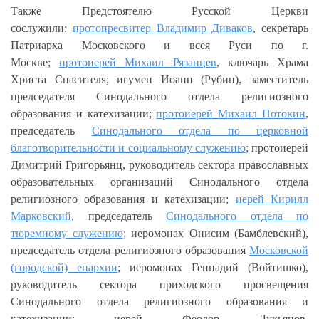
Также Предстоятелю Русской Церкви
сослужили:
протопресвитер Владимир Диваков
, секретарь
Патриарха Московского и всея Руси по г.
Москве;
протоиерей Михаил Рязанцев
, ключарь Храма
Христа Спасителя; игумен Иоанн (Рубин), заместитель
председателя Синодального отдела религиозного
образования и катехизации;
протоиерей Михаил Потокин
,
председатель
Синодального отдела по церковной
благотворительности и социальному служению
; протоиерей
Димитрий Григорьянц, руководитель сектора православных
образовательных организаций Синодального отдела
религиозного образования и катехизации;
иерей Кирилл
Марковский
, председатель
Синодального отдела по
тюремному служению
; иеромонах Онисим (Бамблевский),
председатель отдела религиозного образования
Московской
(городской) епархии
; иеромонах Геннадий (Войтишко),
руководитель сектора приходского просвещения
Синодального отдела религиозного образования и
катехизации; иерей Феодор Лукьянов,