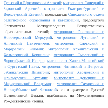
Тульский и Ефремовский Алексий
;
митрополит Липецкий и
Задонский Арсений
;
митрополит Екатеринбургский и
Верхотурский Евгений
, председатель
Синодального отдела
религиозного образования и катехизации
, председатель
Оргкомитета Международных Рождественских
образовательных чтений;
митрополит Ростовский и
Новочеркасский Меркурий
;
митрополит Луганский и
Алчевский Пантелеимон
;
митрополит Саранский и
Мордовский Зиновий
;
митрополит Архангельский и
Холмогорский Корнилий
;
митрополит Смоленский и
Дорогобужский Исидор
;
митрополит Ханты-Манссийский
и Сургутский Павел
;
митрополит Читинский и Петровск-
Забайкальский Димитрий
;
митрополит Хабаровский и
Приамурский Артемий
;
митрополит Донецкий и
Мариупольский Владимир
а;
митрополит Самарский и
Новокуйбышевский Феодосий
; сонм архиереев Русской
Православной Церкви, прибывших на Международные
Рождественские чтения.