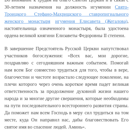
30-летием назначения на должность игумении
Свято-
Троицкого Стефано-Махрищского ставропигиального
женского монастыря
игумения Елисавета (Жегалова)
,
настоятельница означенного монастыря, была удостоена
ордена великой княгини Елизаветы Федоровны II степени.
В завершение Предстоятель Русской Церкви напутствовал
участников богослужения: «Всех вас, мои дорогие,
поздравляю с сегодняшним важным событием. Помогай
нам всем Бог совместно трудиться для того, чтобы в вере,
благочестии и чистоте возрастало следующее поколение, на
плечи которого через очень короткое время падет великая
ответственность за продолжение духовной жизни нашего
народа и за многие другие свершения, которые необходимы
на пути последовательного всестороннего развития страны.
Да поможет нам всем Господь в меру сил трудиться на том
месте, куда Он направил нас, дабы благовествовать Его
святое имя во спасение людей. Аминь».