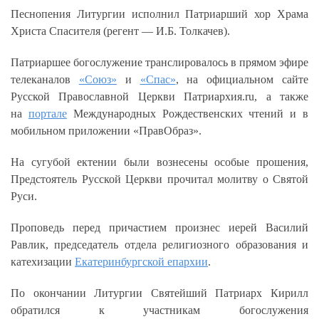
Песнопения Литургии исполнил Патриарший хор Храма
Христа Спасителя (регент — И.Б. Толкачев).
Патриаршее богослужение транслировалось в прямом эфире
телеканалов
«Союз»
и
«Спас»
, на официальном сайте
Русской Православной Церкви Патриархия.ru, а также
на
портале
Международных Рождественских чтений и в
мобильном приложении «ПравОбраз».
На сугубой ектении были вознесены особые прошения,
Предстоятель Русской Церкви прочитал молитву о Святой
Руси.
Проповедь перед причастием произнес иерей Василий
Равлик, председатель отдела религиозного образования и
катехизации
Екатеринбургской епархии
.
По окончании Литургии Святейший Патриарх Кирилл
обратился к участникам богослужения