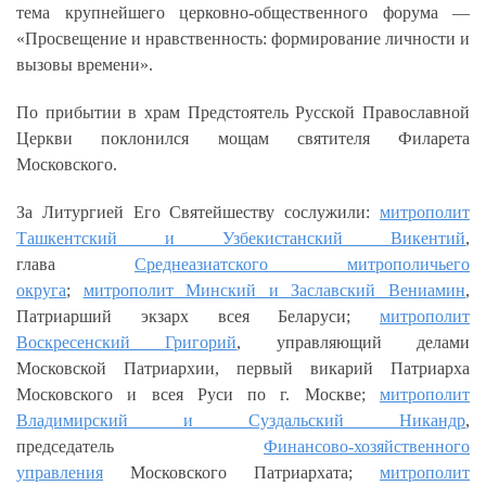
тема крупнейшего церковно-общественного форума —
«Просвещение и нравственность: формирование личности и
вызовы времени».
По прибытии в храм Предстоятель Русской Православной
Церкви поклонился мощам святителя Филарета
Московского.
За Литургией Его Святейшеству сослужили:
митрополит
Ташкентский и Узбекистанский Викентий
,
глава
Среднеазиатского митрополичьего
округа
;
митрополит Минский и Заславский Вениамин
,
Патриарший экзарх всея Беларуси;
митрополит
Воскресенский Григорий
, управляющий делами
Московской Патриархии, первый викарий Патриарха
Московского и всея Руси по г. Москве;
митрополит
Владимирский и Суздальский Никандр
,
председатель
Финансово-хозяйственного
управления
Московского Патриархата;
митрополит