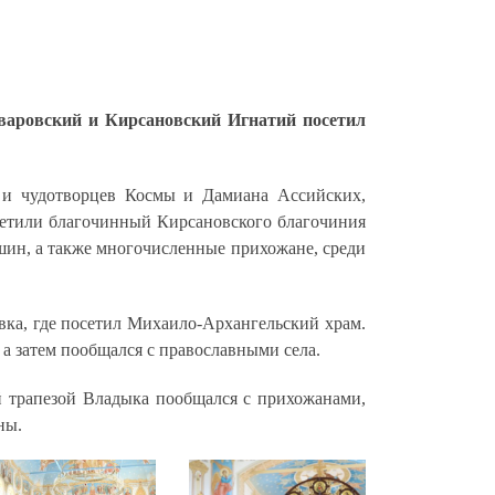
Уваровский и Кирсановский Игнатий посетил
 и чудотворцев Космы и Дамиана Ассийских,
ретили благочинный Кирсановского благочиния
ин, а также многочисленные прихожане, среди
вка, где посетил Михаило-Архангельский храм.
а затем пообщался с православными села.
й трапезой Владыка пообщался с прихожанами,
ны.