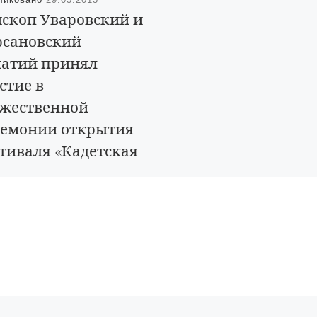
скоп Уваровский и
сановский
атий принял
стие в
жественной
емонии открытия
тиваля «Кадетская
мфония»
я состоялась торжественная
ония открытия Пятого
ссийского/ Первого
народного фестиваля
тская симфония». На
риятии присутствовали
оп Уваровский и Кирсановский