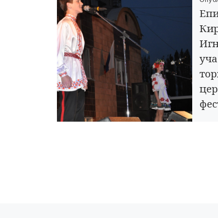
Епи
Кир
Игн
уча
тор
цер
фес
си
28 ма
церем
Всеро
между
«Каде
мероп
еписк