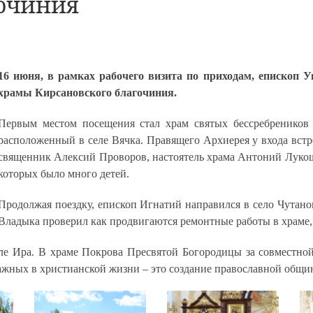
гочиния
16 июня, в рамках рабочего визита по приходам, епископ 
храмы Кирсановского благочиния.
Первым местом посещения стал храм святых бессребреников
расположенный в селе Вячка. Правящего Архиерея у входа вст
священник Алексий Проворов, настоятель храма Антоний Лукош
которых было много детей.
Продолжая поездку, епископ Игнатий направился в село Чутано
Владыка проверил как продвигаются ремонтные работы в храме, 
ле Ира. В храме Покрова Пресвятой Богородицы за совместно
важных в христианской жизни – это создание православной общи