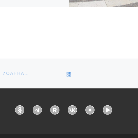
варя в центре досуга «Золотой
ь» состоялся традиционный
валь православной культуры
ественская звезда», в котором
ли участие воспитанники
есных школ Тихвинского […]
ОБРАТНО К СПИСКУ З
ЛИТУРГИЯ В ДЕНЬ ОБРЕТЕНИЯ ГЛАВЫ СВЯТОГО ИОАННА ПРЕДТЕЧИ