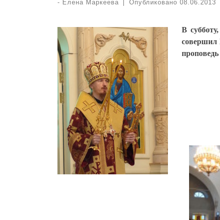
-
Елена Маркеева
|
Опубликовано
08.06.2013
В субботу
совершил 
проповедь
—
—
—