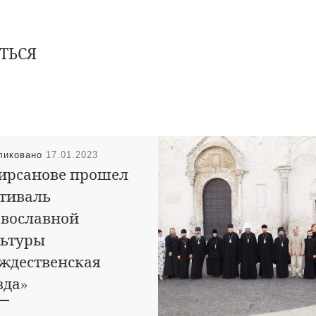
ТЬСЯ
ликовано
17.01.2023
ирсанове прошел
тиваль
вославной
ьтуры
ждественская
зда»