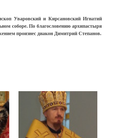
пископ Уваровский и Кирсановский Игнатий
ном соборе. По благословению архипастыря
ужением произнес диакон Димитрий Степанов.