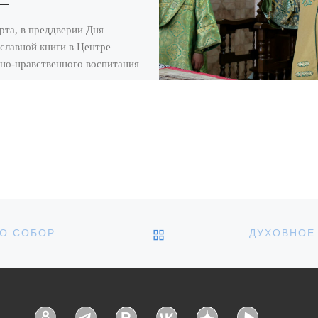
рта, в преддверии Дня
славной книги в Центре
но-нравственного воспитания
дежи «Возрождение» при
вском кадетском корпусе
 святого Георгия Победоносца,
ялось […]
ОБРАТНО К СПИСКУ З
В ДЕНЬ ПАМЯТИ СВЯТЫХ ОТЦОВ I ВСЕЛЕНСКОГО СОБОРА ЕПИСКОП УВАРОВСКИЙ И КИРСАНОВСКИЙ ИГНАТИЙ СОВЕРШИЛ ЛИТУРГИЮ В ХРИСТОРОЖДЕСТВЕНСКОМ СОБОРЕ