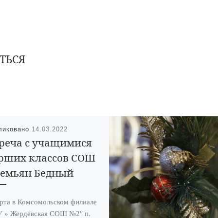
ТЬСЯ
ликовано
14.03.2022
реча с учащимися
рших классов СОШ
Демьян Бедный
рта в Комсомольском филиале
 » Жердевская СОШ №2″ п.