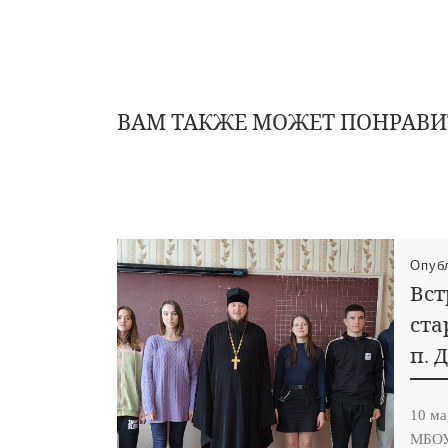
ВАМ ТАКЖЕ МОЖЕТ ПОНРАВИ
Опуб
Вст
ста
п. 
10 ма
МБОУ