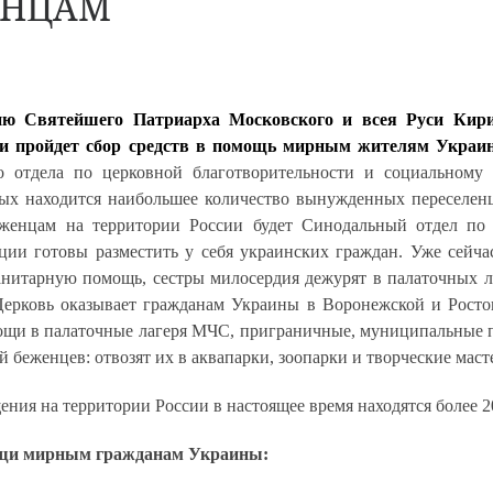
ЕНЦАМ
ию Святейшего Патриарха Московского и всея Руси Кири
ии пройдет сбор средств в помощь мирным жителям Укра
о отдела по церковной благотворительности и социальном
орых находится наибольшее количество вынужденных переселе
женцам на территории России будет Синодальный отдел по 
ции готовы разместить у себя украинских граждан. Уже сейча
анитарную помощь, сестры милосердия дежурят в палаточных
рковь оказывает гражданам Украины в Воронежской и Ростов
мощи в палаточные лагеря МЧС, приграничные, муниципальные
 беженцев: отвозят их в аквапарки, зоопарки и творческие маст
ния на территории России в настоящее время находятся более 2
ощи мирным гражданам Украины: