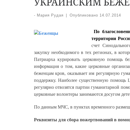
УКРАИНСКИМ БЕЖ
-
Мария Рудая
|
Опубликовано
14.07.2014
П
о благословен
территории Росс
счет Синодальног
закупку необходимого в тех регионах, в кот
Патриарха курировать церковную помощь бе
информация о том, какие церковные организа
беженцам кров, оказывает им регулярную гум
поддержку. Наиболее существенную помощь Це
регулярно отвозятся партии гуманитарной по
церковные волонтеры занимаются досугом детей
По данным МЧС, в пунктах временного размеще
Реквизиты для сбора пожертвований в пом