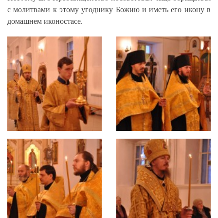
с молитвами к этому угоднику Божию и иметь его икону в
домашнем иконостасе.