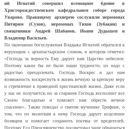
ий Игнатий совершил всенощное бдение в
Христорождественском кафедральном соборе города
Уварово. Правящему архиерею сослужили иеромонах
Питирим (Сухов), иеромонах Тихон (Зубакин) и
священники Андрей Шабанов, Иоанн Дудышев и
Владимир Васильев.
По окончании богослужения Владыка Игнатий обратился к
верующим с архипастырским словом, в котором отметил:
«Господь за верность Ему дарует нам Царство небесное.
Поэтому какие бы не были наши трудности, их надо с
радостью преодолевать. Господь Воскрес и дал нам
возможность воскреснуть в жизнь вечную за крепкую веру
и стремление к праведной христианской жизни. Даже если
у нас не получается, но за старания Господь восполнит все
Своею благодатью и поможет нам обрести вечное
спасение». Также поведал о святом мученике Трифоне, о
том, что по молитвам к нему Господь дарует исцеление
болящим и помогает сохранить посевы от вредителей.
Поэтому Его Преосвященство посоветовал чаще обращаться