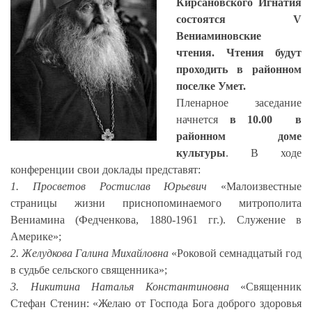
Кирсановского Игнатия
состоятся V
Вениаминовские
чтения. Чтения будут
проходить в районном
поселке Умет.
Пленарное заседание
начнется
в 10.00 в
районном доме
культуры
. В ходе
конференции свои доклады представят:
1. Просветов Ростислав Юрьевич
«Малоизвестные
страницы жизни приснопоминаемого митрополита
Вениамина (Федченкова, 1880-1961 гг.). Служение в
Америке»;
2. Желудкова Галина Михайловна
«Роковой семнадцатый год
в судьбе сельского священника»;
3. Никитина Наталья Константиновна
«Священник
Стефан Стенин: «Желаю от Господа Бога доброго здоровья