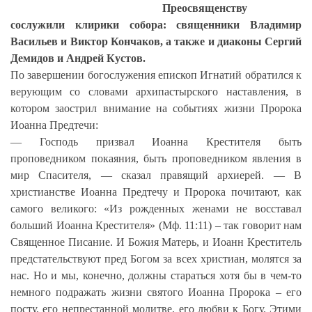
Преосвященству
сослужили клирики собора: священники Владимир
Васильев и Виктор Кончаков, а также и диаконы Сергий
Демидов и Андрей Кустов.
По завершении богослужения епископ Игнатий обратился к
верующим со словами архипастырского наставления, в
котором заострил внимание на событиях жизни Пророка
Иоанна Предтечи:
— Господь призвал Иоанна Крестителя быть
проповедником покаяния, быть проповедником явления в
мир Спасителя, — сказал правящий архиерей. — В
христианстве Иоанна Предтечу и Пророка почитают, как
самого великого: «Из рожденных женами не восставал
больший Иоанна Крестителя» (Мф. 11:11) – так говорит нам
Священное Писание. И Божия Матерь, и Иоанн Креститель
предстательствуют пред Богом за всех христиан, молятся за
нас. Но и мы, конечно, должны стараться хотя бы в чем-то
немного подражать жизни святого Иоанна Пророка – его
посту, его непрестанной молитве, его любви к Богу. Этими