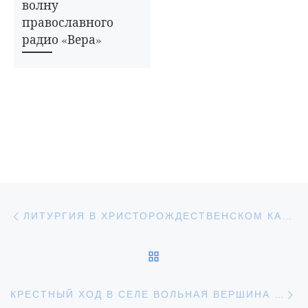
волну
православного
радио «Вера»
Навигация по записям
Предыдущая запись
ЛИТУРГИЯ В ХРИСТОРОЖДЕСТВЕНСКОМ КАФЕДРАЛЬНОМ СОБОРЕ
ОБРАТНО К СПИСКУ З
С
КРЕСТНЫЙ ХОД В СЕЛЕ ВОЛЬНАЯ ВЕРШИНА УВАРОВСКОГО РАЙОНА