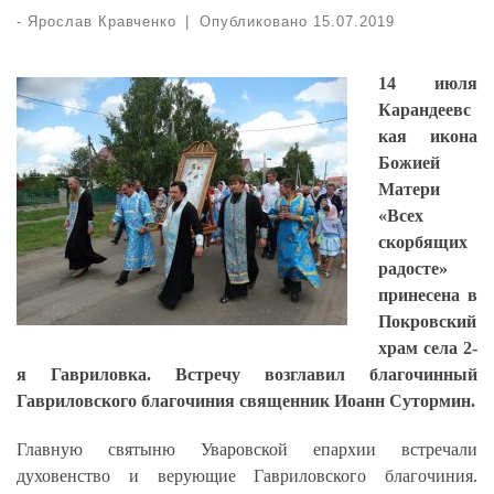
-
Ярослав Кравченко
|
Опубликовано
15.07.2019
14 июля
Карандеевс
кая икона
Божией
Матери
«Всех
скорбящих
радосте»
принесена в
Покровский
храм села 2-
я Гавриловка. Встречу возглавил благочинный
Гавриловского благочиния священник Иоанн Сутормин.
Главную святыню Уваровской епархии встречали
духовенство и верующие Гавриловского благочиния.