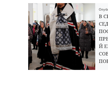
Опуб
В С
СЕ
ПО
ПР
Й 
СО
ПО
ЧТ
ПР
АН
Вечер
перво