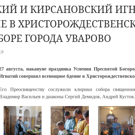
КИЙ И КИРСАНОВСКИЙ ИГ
Е В ХРИСТОРОЖДЕСТВЕНС
ОРЕ ГОРОДА УВАРОВО
19
27 августа, накануне праздника Успения Пресвятой Богор
Игнатий совершил всенощное бдение в Христорождественско
Его Преосвященству сослужили клирики собора священни
Владимир Васильев и диаконы Сергий Демидов, Андрей Кустов.