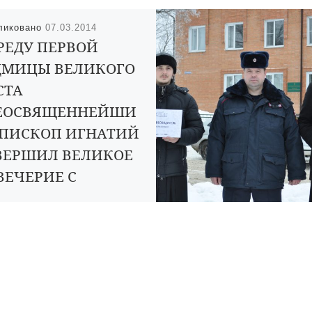
ликовано
07.03.2014
РЕДУ ПЕРВОЙ
ДМИЦЫ ВЕЛИКОГО
СТА
ЕОСВЯЩЕННЕЙШИ
ЕПИСКОП ИГНАТИЙ
ВЕРШИЛ ВЕЛИКОЕ
ВЕЧЕРИЕ С
ЕНИЕМ КАНОНА
ЕПОДОБНОГО
ДРЕЯ КРИТСКОГО
ом 5 марта 2014 года, в среду
й седмицы Великого поста,