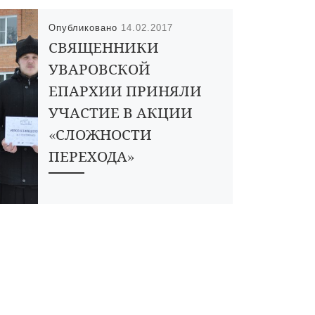
Опубликовано
14.02.2017
СВЯЩЕННИКИ
УВАРОВСКОЙ
ЕПАРХИИ ПРИНЯЛИ
УЧАСТИЕ В АКЦИИ
«СЛОЖНОСТИ
ПЕРЕХОДА»
В городе Уварово проводится
социальная акция «Сложности
перехода», направленная на
привлечение внимания
общественности к проблеме
халатного поведения участников
дорожного движения. Акцию