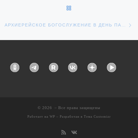
ОБРАТНО К СПИСКУ З
С
АРХИЕРЕЙСКОЕ БОГОСЛУЖЕНИЕ В ДЕНЬ ПАМЯТИ ПРЕПОДОБНОМУЧЕНИКОВ ИЕРОМОНАХА СЕРГИЯ (ГАЛЬКОВСКОГО) И ИЕРОДИАКОНА АНДРОНИКА (БАРСУКОВА)
© 2026
– Все права защищены
Работает на
WP
– Разработан в
Тема Customizr