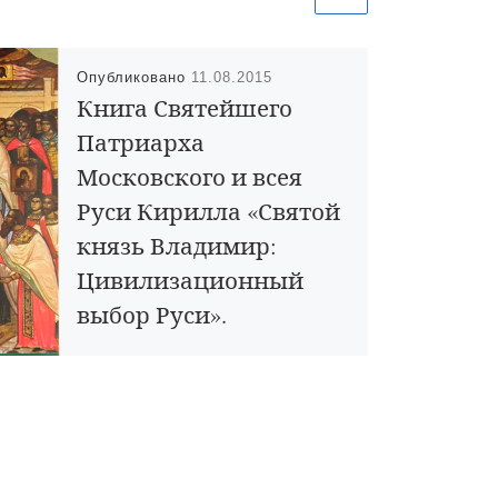
Опубликовано
11.08.2015
Книга Святейшего
Патриарха
Московского и всея
Руси Кирилла «Святой
князь Владимир:
Цивилизационный
выбор Руси».
«Нам необходимо представлять себе
все величие подвига, который
совершил равноапостольный князь
Владимир, чтобы быть успешными в
следовании по тому пути, который