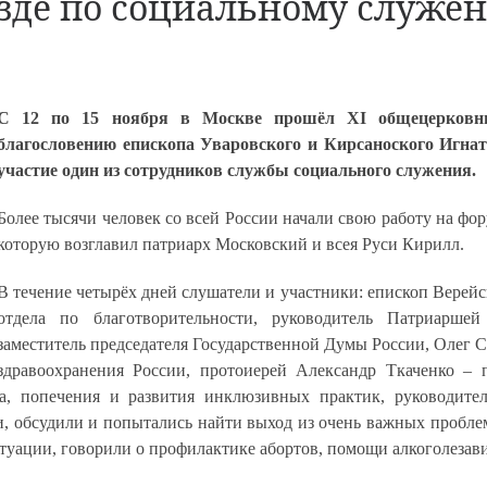
зде по социальному служен
С 12 по 15 ноября в Москве прошёл XI общецерковн
благословению епископа Уваровского и Кирсаноского Игна
участие один из сотрудников службы социального служения.
Более тысячи человек со всей России начали свою работу на фо
которую возглавил патриарх Московский и всея Руси Кирилл.
В течение четырёх дней слушатели и участники: епископ Верей
отдела по благотворительности, руководитель Патриарше
заместитель председателя Государственной Думы России, Олег Са
здравоохранения России, протоиерей Александр Ткаченко –
ва, попечения и развития инклюзивных практик, руководите
, обсудили и попытались найти выход из очень важных пробле
итуации, говорили о профилактике абортов, помощи алкоголеза