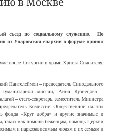
ию в Москве
ый съезд по социальному служению. По
тия от Уваровской епархии в форуме принял
руме после Литургии в храме Христа Спасителя,
ский Пантелеймон – председатель Синодального
й гуманитарной миссии, Анна Кузнецова –
лагай – статс-секретарь, заместитель Министра
 председатель Комиссии Общественной палаты
ль фонда «Круг добра» и другие значимые и
м, таких как помощь беженцам, помощь Церкви
висимым и наркозависимым людям и их семьям и