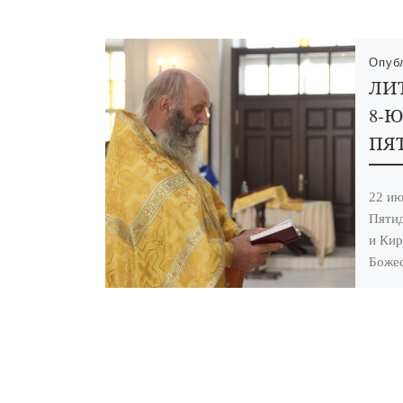
Опуб
ЛИ
8-Ю
ПЯ
22 ию
Пятид
и Кир
Божес
Хрис
кафед
Уваро