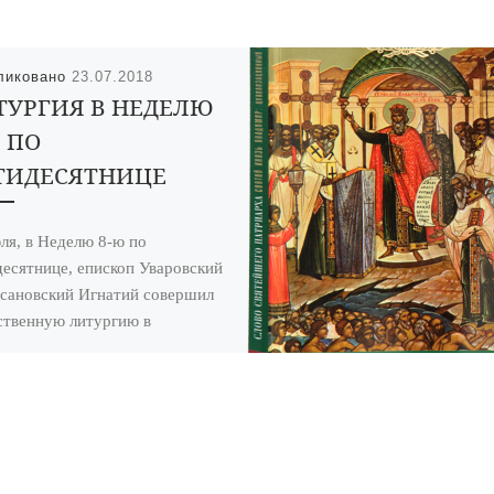
ликовано
23.07.2018
ТУРГИЯ В НЕДЕЛЮ
 ПО
ТИДЕСЯТНИЦЕ
ля, в Неделю 8-ю по
есятнице, епископ Уваровский
сановский Игнатий совершил
твенную литургию в
торождественском
ральном соборе города
во. Его […]