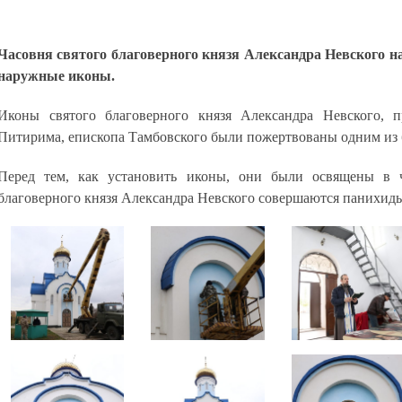
Часовня святого благоверного князя Александра Невского н
наружные иконы.
Иконы святого благоверного князя Александра Невского, 
Питирима, епископа Тамбовского были пожертвованы одним из б
Перед тем, как установить иконы, они были освящены в ч
благоверного князя Александра Невского совершаются панихид