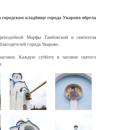
а городском кладбище города Уварово обрела
преподобной Марфы Тамбовской и святителя
лагодетелей города Уварово.
асовне. Каждую субботу в часовне святого
ы.