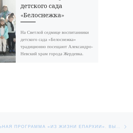
детского сада
«Белоснежка»
На Светлой седмице воспитанники
детского сада «Белоснежка»
традиционно посещают Александро-
Невский храм города Жердевка.
Настоятель храма священник Иоанн
Минаев рассказал детям о празднике
[…]
С
АПИСЕЙ
ЕЖЕНЕДЕЛЬНАЯ ПРОГРАММА «ИЗ ЖИЗНИ ЕПАРХИИ». ВЫПУСК ОТ 30 ОКТЯБРЯ 2025 ГОДА.