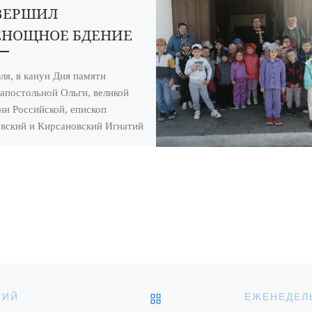
ВЕРШИЛ
ЕНОЩНОЕ БДЕНИЕ
ля, в канун Дня памяти
апостольной Ольги, великой
ни Российской, епископ
вский и Кирсановский Игнатий
шил всенощное бдение в
торождественском
ральном […]
ОБРАТНО К СПИСКУ З
СИЙ