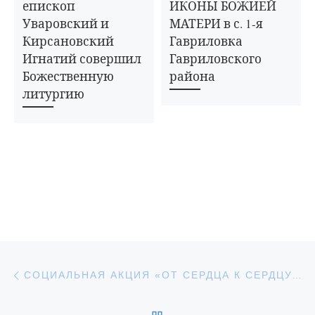
епископ
ИКОНЫ БОЖИЕЙ
Уваровский и
МАТЕРИ в с. 1-я
Кирсановский
Гавриловка
Игнатий совершил
Гавриловского
Божественную
района
литургию
Навигация по записям
Предыдущая запись
СОЦИАЛЬНАЯ АКЦИЯ «ОТ СЕРДЦА К СЕРДЦУ» В ГОРОДЕ УВАРОВО
ОБРАТНО К СПИСКУ З