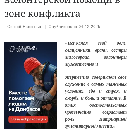
зоне конфликта
-
Сергей Евсюткин
|
Опубликовано
04.12.2025
«Исполняя свой долг,
священники, врачи, сестры
милосердия, волонтеры
мужественно и
жертвенно совершают свое
служение в самых тяжелых
условиях, где и страх, и
скорбь, и боль, и отчаяние. В
этих обстоятельствах
чрезвычайно возрастает
роль Патриаршей
гуманитарной миссии.»