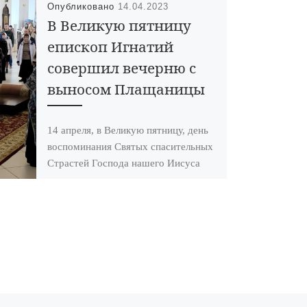
Опубликовано
14.04.2023
В Великую пятницу
епископ Игнатий
совершил вечерню с
выносом Плащаницы
14 апреля, в Великую пятницу, день
воспоминания Святых спасительных
Cтрастей Господа нашего Иисуса
Христа, епископ Уваровский и
Кирсановский Игнатий совершил
великую вечерню […]