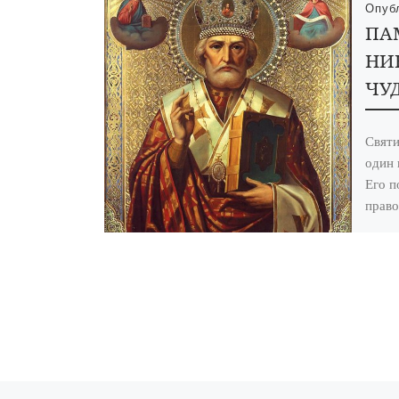
Опуб
ПА
НИ
ЧУ
Святи
один 
Его п
право
инове