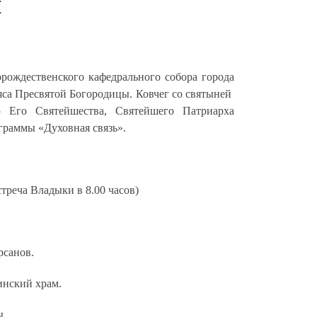
ы
рождественского кафедрального собора города
ояса Пресвятой Богородицы. Ковчег со святыней
 Его Святейшества, Святейшего Патриарха
граммы «Духовная связь».
треча Владыки в 8.00 часов)
рсанов.
инский храм.
ы.