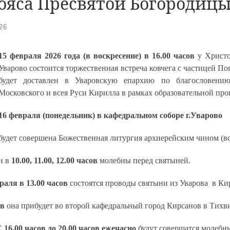
Пояса Пресвятой Богородиц
26
15 февраля 2026 года (в воскресение) в 16.00
часов
у Христо
Уварово состоится торжественная встреча ковчега с частицей П
будет доставлен в Уваровскую епархию по благословению
Московского и всея Руси Кирилла в рамках образовательной про
16 февраля
(понедельник) в кафедральном соборе г.Уварово
будет совершена Божественная литургия архиерейским чином (вс
и в
10.00, 11.00, 12.00
часов
молебны перед святыней.
раля в 13.00 часов
состоятся проводы святыни из Уварова в Ки
ов
она прибудет во второй кафедральный город Кирсанов в Тихв
 16.00 часов до 20.00 часов
ежечасно
будут совершатся молебн