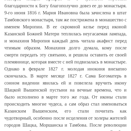
благодарности к Богу благополучно довез ее до монастыря.
9-го июня 1816 г. Мария Ивановна была зачислена в штат
Тамбовского монастыря, там же пострижена в монашество с
именем Миропии. В ее скромной келье перед иконой
Казанской Божией Матери теплилась неугасаемая лампада,
и монахиня Миропия каждый день читала акафист перед
чтимым образом. Монахиня долго думала, кому после
смерти передать эту святыню, и решила оставить ее своей
племяннице, которая вместе с ней подвизалась в монастыре.
Однако в феврале 1827 г. молодая инокиня внезапно
скончалась. В марте месяце 1827 г. Сама Богоматерь в
сонном видении явилась ей и повелела вручить икону
Шацкой Вышенской пустыни на вечные времена, что и
было исполнено в марте того же года. От иконы стали
происходить многие чудеса, а сам образ стал именоваться
Казанским Вышенским, его стали почитать как
чудотворный, особенно после исцеления от холеры жителей
городов Шацка, Моршанска и Тамбова. После революции