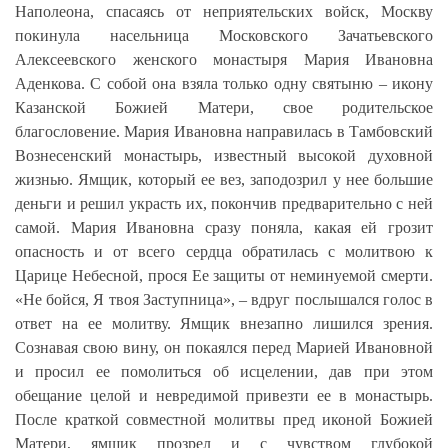
Наполеона, спасаясь от неприятельских войск, Москву
покинула насельница Московского Зачатьевского
Алексеевского женского монастыря Мария Ивановна
Аденкова.
С собой она взяла только одну святыню – икону
Казанской Божией Матери, свое родительское
благословение. Мария Ивановна направилась в Тамбовский
Вознесенский монастырь, известный высокой духовной
жизнью. Ямщик, который ее вез, заподозрил у нее большие
деньги и решил украсть их, покончив предварительно с ней
самой. Мария Ивановна сразу поняла, какая ей грозит
опасность и от всего сердца обратилась с молитвою к
Царице Небесной, прося Ее защиты от неминуемой смерти.
«Не бойся, Я твоя Заступница», – вдруг послышался голос в
ответ на ее молитву. Ямщик внезапно лишился зрения.
Сознавая свою вину, он покаялся перед Марией Ивановной
и просил ее помолиться об исцелении, дав при этом
обещание целой и невредимой привезти ее в монастырь.
После краткой совместной молитвы пред иконой Божией
Матери, ямщик прозрел и с чувством глубокой