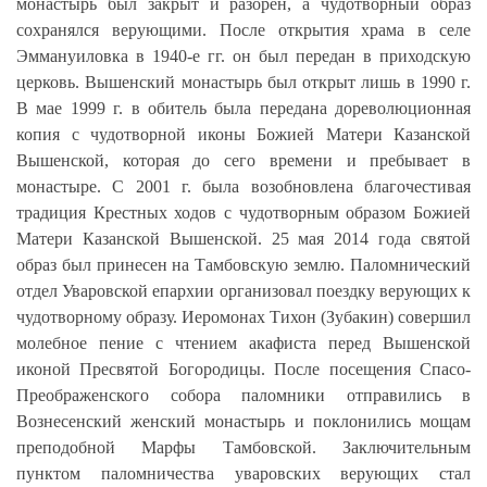
монастырь был закрыт и разорен, а чудотворный образ
сохранялся верующими. После открытия храма в селе
Эммануиловка в 1940-е гг. он был передан в приходскую
церковь. Вышенский монастырь был открыт лишь в 1990 г.
В мае 1999 г. в обитель была передана дореволюционная
копия с чудотворной иконы Божией Матери Казанской
Вышенской, которая до сего времени и пребывает в
монастыре. С 2001 г. была возобновлена благочестивая
традиция Крестных ходов с чудотворным образом Божией
Матери Казанской Вышенской. 25 мая 2014 года святой
образ был принесен на Тамбовскую землю. Паломнический
отдел Уваровской епархии организовал поездку верующих к
чудотворному образу. Иеромонах Тихон (Зубакин) совершил
молебное пение с чтением акафиста перед Вышенской
иконой Пресвятой Богородицы. После посещения Спасо-
Преображенского собора паломники отправились в
Вознесенский женский монастырь и поклонились мощам
преподобной Марфы Тамбовской. Заключительным
пунктом паломничества уваровских верующих стал