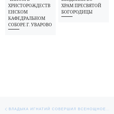
ХРИСТОРОЖДЕСТВ
ХРАМ ПРЕСВЯТОЙ
ЕНСКОМ
БОГОРОДИЦЫ
КАФЕДРАЛЬНОМ
СОБОРЕ Г. УВАРОВО
Навигация по записям
Предыдущая запись
ВЛАДЫКА ИГНАТИЙ СОВЕРШИЛ ВСЕНОЩНОЕ БДЕНИЕ В ХРИСТОРОЖДЕСТВЕНСКОМ КАФЕДРАЛЬНОМ СОБОРЕ Г. УВАРОВО