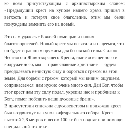
ко всем присутствующим с архипастырским словом:
«Предыдущий крест на куполе нашего храма пришел в
ветхость и потерял свое благолепие, этим мы были
понуждены заменить его на новый.
Это нам удалось с Божией помощью и наших
благотворителей. Новый крест мы освятили и надеемся, что
он будет страшным оружием для бесовской силы. Силою
Честного и Животворящего Креста, ныне освященного и
водруженного, мы — православные христиане — будем
преодолевать нечистую силу и бороться с грехом на этой
земле. Для борьбы с грехом, который мы видим, ощущаем,
соприкасаемся, нам нужно очень много сил. Дай Бог, чтобы
этот крест нам эту силу подал, укрепил нас и приблизил к
Богу, помог победить наши духовные брани».
В присутствии епископа с духовенством и прихожан крест
был воздвигнут на купол кафедрального собора. Крест
высотой 2,8 метров и весом 100 кг был поднят при помощи
специальной техники.