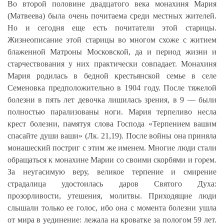
Во второй половине двадцатого века монахиня Мария
(Матвеева) была очень почитаема среди местных жителей.
Но и сегодня еще есть почитатели этой старицы.
Жизнеописание этой старицы во многом схоже с житием
блаженной Матроны Московской, да и период жизни и
старчествования у них практически совпадает. Монахиня
Мария родилась в бедной крестьянской семье в селе
Семеновка предположительно в 1904 году. После тяжелой
болезни в пять лет девочка лишилась зрения, в 9 — были
полностью парализованы ноги. Мария терпеливо несла
крест болезни, памятуя слова Господа «Терпением вашим
спасайте души ваши» (Лк. 21,19). После войны она приняла
монашеский постриг с этим же именем. Многие люди стали
обращаться к монахине Марии со своими скорбями и горем.
За неугасимую веру, великое терпение и смирение
страдалица удостоилась даров Святого Духа:
прозорливости, утешения, молитвы. Приходящие люди
слышали только ее голос, ибо она с момента болезни ушла
от мира в уединение: лежала на кроватке за пологом 59 лет.